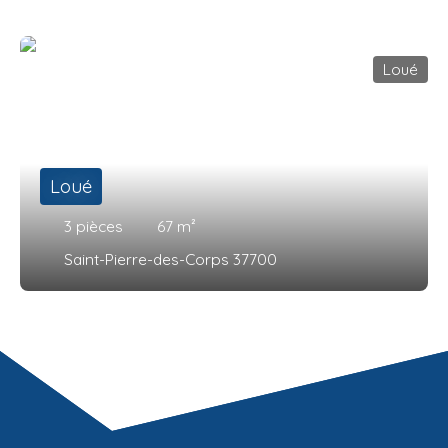
Loué
Loué
3
pièces
67
m²
Saint-Pierre-des-Corps 37700