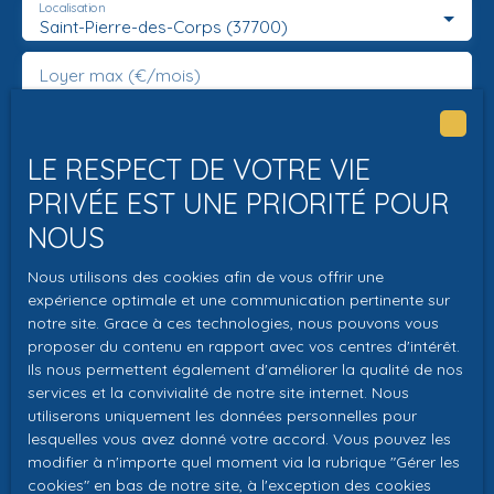
Localisation
Saint-Pierre-des-Corps (37700)
Loyer max (€/mois)
Surface min (m²)
LE RESPECT DE VOTRE VIE
Pièces min
PRIVÉE EST UNE PRIORITÉ POUR
NOUS
J'accepte le traitement de mes données
personnelles conformément au RGPD. Si vous ne
Nous utilisons des cookies afin de vous offrir une
souhaitez pas faire l'objet de prospection
expérience optimale et une communication pertinente sur
commerciale par voie téléphonique, vous pouvez
notre site. Grace à ces technologies, nous pouvons vous
proposer du contenu en rapport avec vos centres d'intérêt.
vous inscrire gratuitement sur la liste d'opposition
Ils nous permettent également d'améliorer la qualité de nos
au démarchage téléphonique, prévu par l'article
services et la convivialité de notre site internet. Nous
L223-1 du code de la consommation, sur le site
utiliserons uniquement les données personnelles pour
Internet www.bloctel.gouv.fr ou par courrier
lesquelles vous avez donné votre accord. Vous pouvez les
adressé à :
modifier à n'importe quel moment via la rubrique ″Gérer les
cookies″ en bas de notre site, à l'exception des cookies