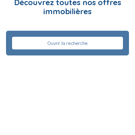
Découvrez toutes nos offres
immobilières
Ouvrir la recherche
Type d'offre
Vente
Type de bien
Appartement
Localisation
Tours (37000)
Budget max (€)
Surface min (m²)