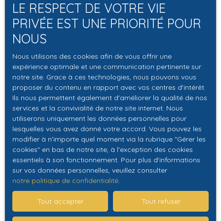
LE RESPECT DE VOTRE VIE
PRIVÉE EST UNE PRIORITÉ POUR
118 800
€
NOUS
Nous utilisons des cookies afin de vous offrir une
expérience optimale et une communication pertinente sur
APPARTEMENT T4 - 2 CHAMBRES -
notre site. Grace à ces technologies, nous pouvons vous
PARKING - PROCHE COMMODITÉS
4
pièces
64.36
m²
Tours 37000
proposer du contenu en rapport avec vos centres d'intérêt.
Ils nous permettent également d'améliorer la qualité de nos
QUARTIER BEAUJARDIN - PROCHE TOUTES COMMODITÉS
services et la convivialité de notre site internet. Nous
Découvrez à la vente en exclusivité chez NCA Immobilier
utiliserons uniquement les données personnelles pour
cet appartement T4 situé au deuxième étage d'une
lesquelles vous avez donné votre accord. Vous pouvez les
modifier à n'importe quel moment via la rubrique ″Gérer les
copropriété entretenue avec ascenseur comprenant une
cookies″ en bas de notre site, à l'exception des cookies
entrée, deux chambres, une cuisine aménagée, un
essentiels à son fonctionnement. Pour plus d'informations
séjour/salon, une buanderie/cellier, un dégagement, une
Sous compromis
sur vos données personnelles, veuillez consulter
salle de bains et un balcon. Parking collectif sécurisé
notre politique de confidentialité
.
autour de l'immeuble. Transports en commun, garage à
vélo et commerces à proximité. Chauffage collectif par
Tout accepter
Tout refuser
chaudière gaz, production d'eau chaude par ballon
électrique, menuiseries double vitrage et appartement