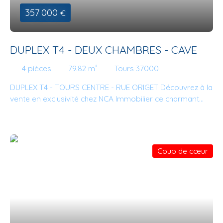
KOKOCKI. Vous avez un projet immobilier et vous
357 000
€
souhaitez en discuter ? Nous sommes à votre écoute et
nous vous accompagnerons avec plaisir. A très bientôt
chez NCA Immobilier.
DUPLEX T4 - DEUX CHAMBRES - CAVE
4
pièces
79.82
m²
Tours 37000
DUPLEX T4 - TOURS CENTRE - RUE ORIGET Découvrez à la
vente en exclusivité chez NCA Immobilier ce charmant
duplex traversant, situé rue ORIGET, aux derniers étages
d'une petite copropriété sécurisée composée
exclusivement de copropriétaires occupants à 6-7
minutes à pied de la gare de Tours. Il est composé d'une
Coup de cœur
entrée, d'une cuisine aménagée semi ouverte sur une
salle à manger avec cheminée et placards, d'un lumineux
séjour exposé sud, de deux chambres avec dressing sur
mesure, d'une salle d'eau et d'une salle de bains (deux
WC). Une spacieuse cave complète l'ensemble.
Nombreux rangements très fonctionnels, consommation