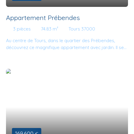
aiderons avec plaisir. A très bientôt chez NCA Immobilier.
Appartement Prébendes
3
pièces
74.83
m²
Tours 37000
Au centre de Tours, dans le quartier des Prébendes,
découvrez ce magnifique appartement avec jardin. Il se
compose d'un séjour, cuisine aménagée et équipée,
buanderie, chambre avec cour anglaise. Une troisième
pièce sur le palier pourra accueillir un bureau pour une
profession libérale, du télétravail ou encore une chambre
d'ami. Belle hauteur sous plafond, cave, jardin intimiste.
169 600
€