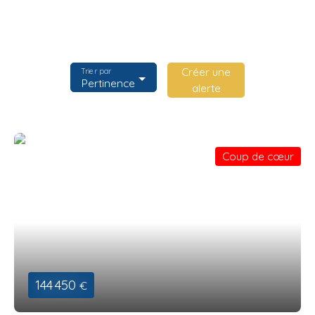
Créer une
Trier par
Pertinence
alerte
Coup de cœur
144 450
€