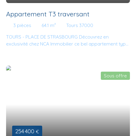
Appartement T3 traversant
3
pièces
64.1
m²
Tours 37000
TOURS - PLACE DE STRASBOURG Découvrez en
exclusivité chez NCA Immobilier ce bel appartement type
3 lumineux rénové situé dans une résidence sécurisée en
retrait de la route au calme et au 4ème étage avec
ascenseur, garage individuel fermé, place de parking
privée, une cave et un balcon. Il est composé de deux
Sous offre
chambres dont une exploitée en salon actuellement, une
cuisine aménagée et équipée ouverte sur un séjour, une
salle d’eau et WC indépendants. Nombreux rangements.
Menuiseries double vitrage, chauffage individuel au gaz
de ville, assainissement collectif et local vélo collectif.
Pour plus de renseignements ou pour toute prise de
rendez-vous, n'hésitez plus et contactez Mathieu AVOLIO.
Vous avez un projet immobilier et vous souhaitez en
254 400
€
discuter ? Nous sommes à votre écoute et nous vous