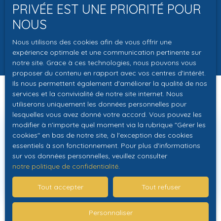
accompagnement personnalisé
PRIVÉE EST UNE PRIORITÉ POUR
pour réaliser votre vente dans
NOUS
les meilleures conditions.
Nous utilisons des cookies afin de vous offrir une
expérience optimale et une communication pertinente sur
notre site. Grace à ces technologies, nous pouvons vous
proposer du contenu en rapport avec vos centres d'intérêt.
Ils nous permettent également d'améliorer la qualité de nos
services et la convivialité de notre site internet. Nous
utiliserons uniquement les données personnelles pour
lesquelles vous avez donné votre accord. Vous pouvez les
modifier à n'importe quel moment via la rubrique ″Gérer les
Vous souhaitez
cookies″ en bas de notre site, à l'exception des cookies
essentiels à son fonctionnement. Pour plus d'informations
vendre votre bien
?
sur vos données personnelles, veuillez consulter
notre politique de confidentialité
.
Contactez-nous
Tout accepter
Tout refuser
Personnaliser