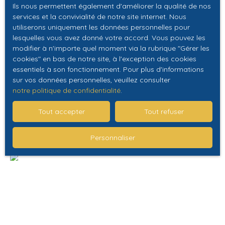
Ils nous permettent également d'améliorer la qualité de nos
services et la convivialité de notre site internet. Nous
utiliserons uniquement les données personnelles pour
99 000
€
lesquelles vous avez donné votre accord. Vous pouvez les
modifier à n'importe quel moment via la rubrique ″Gérer les
cookies″ en bas de notre site, à l'exception des cookies
APPARTEMENT T1 - LIBRE -
essentiels à son fonctionnement. Pour plus d'informations
sur vos données personnelles, veuillez consulter
ENVIRONNNEMENT CALME - PROCHE
1
pièce
29.61
m²
Saint-Avertin 37550
notre politique de confidentialité
.
COMMODITÉS
SAINT-AVERTIN QUARTIER LA SAGERIE - RUE DE GRAND
Tout accepter
Tout refuser
COUR Découvrez en exclusivité à la vente chez NCA
Immobilier cet appartement T1 situé dans une résidence
Personnaliser
sécurisée et entretenue dans un environnement
privilégié, au calme. Il est composé d'une entrée avec
placard, une cuisine indépendante, un cellier, une pièce
Exclusivité
de vie, une salle de bains et WC indépendant. Il dispose
d'une place de parking en souterrain. Menuiseries en ALU
double vitrage, chauffage du logement et production
d'eau chaude individualisés. Pour plus de renseignements
ou pour toute prise de rendez-vous, n'hésitez plus et