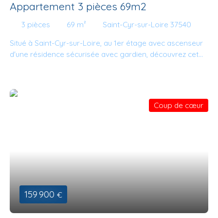
Appartement 3 pièces 69m2
3
pièces
69
m²
Saint-Cyr-sur-Loire 37540
Situé à Saint-Cyr-sur-Loire, au 1er étage avec ascenseur
d'une résidence sécurisée avec gardien, découvrez cet
appartement lumineux de 69 m². Il se compose d'une
entrée avec placard, d'un séjour lumineux, d'une cuisine
indépendante aménagée, de deux chambres, d'une salle
d'eau et d'une cave. À proximité immédiate des
Coup de cœur
commerces, des écoles et des transports (tramway
Place de la Tranchée à 10 minutes à pied), il offre un
cadre de vie pratique et recherché. Une visite s'impose !
Contactez dès maintenant Alexandre Ginsburger - NCA
IMMOBILIER pour obtenir plus d'informations et organiser
votre visite.
159 900
€