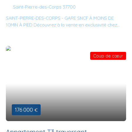
Saint-Pierre-des-Corps 37700
SAINT-PIERRE-DES-CORPS - GARE SNCF À MOINS DE
10MIN À PIED Découvrez à la vente en exclusivité chez
NCA Immobilier cet appartement spacieux d'environ
94,80m2 situé au deuxième étage sans ascenseur dans
une résidence sécurisée avec balcon, accès à une cave
et un parking collectif. Il est composé d'une entrée avec
Coup de cœur
placards, d'un grand séjour/salon avec un balcon, une
cuisine aménagée et équipée, un couloir avec grands
placards, trois chambres, un coin bureau, une salle d'eau
et WC indépendants. Rénovation récente, menuiseries
double vitrage, volets roulants motorisés en pvc,
chauffage et production d'eau chaude au gaz collectif
compris dans les charges et assainissement collectif.
Pour plus de renseignements ou pour toute prise de
176 000
€
rendez-vous, n'hésitez plus et contactez Aubin Beccard.
Vous avez un projet immobilier et vous souhaitez en
discuter ? Nous sommes à votre écoute et nous vous
Appartement T3 traversant