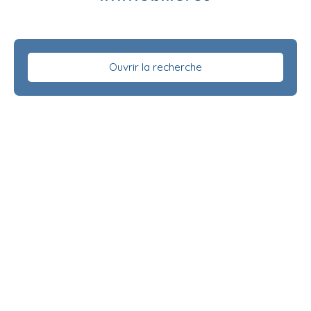
Ouvrir la recherche
Type d'offre
Vente
Type de bien
Appartement
Localisation
Budget max (€)
Surface min (m²)
Neuf