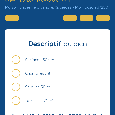
Vente
Maison
Montbazon 37250
Maison ancienne à vendre, 12 pièces - Montbazon 37250
Descriptif
du bien
Surface
:
304
m²
Chambres
:
8
Séjour
:
50
m²
Terrain
:
574
m²