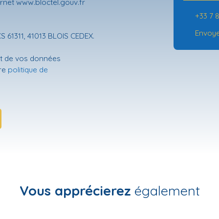
ernet www.bloctel.gouv.fr
+33 7 8
Envoye
CS 61311, 41013 BLOIS CEDEX.
ent de vos données
tre
politique de
Vous apprécierez
également