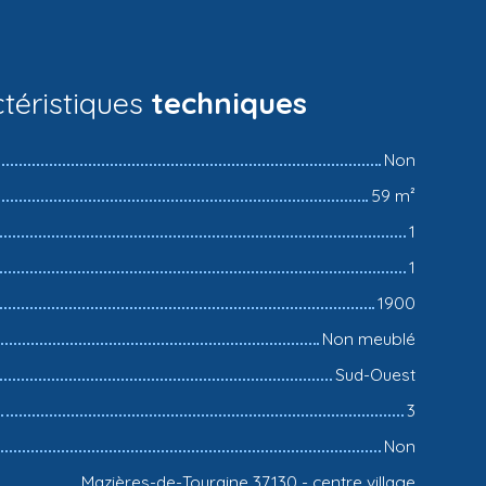
téristiques
techniques
Non
59
m²
1
1
1900
Non meublé
Sud-Ouest
3
Non
Mazières-de-Touraine 37130 - centre village