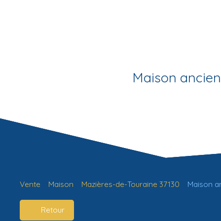
Maison ancienn
Vente
Maison
Mazières-de-Touraine 37130
Maison an
Retour