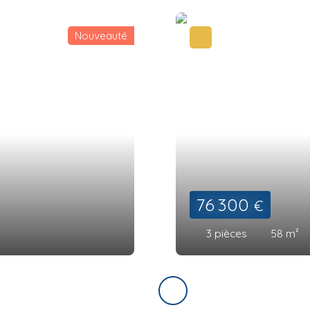
Nouveauté
76 300
€
3
pièces
58
m²