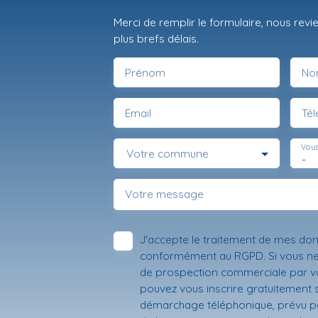
Merci de remplir le formulaire, nous rev
plus brefs délais.
Prénom
No
Email
Té
Vous
Votre commune
-
Votre message
J'accepte le traitement de mes do
conformément au RGPD. Si vous ne s
de prospection commerciale par vo
pouvez vous inscrire gratuitement su
démarchage téléphonique, prévu par