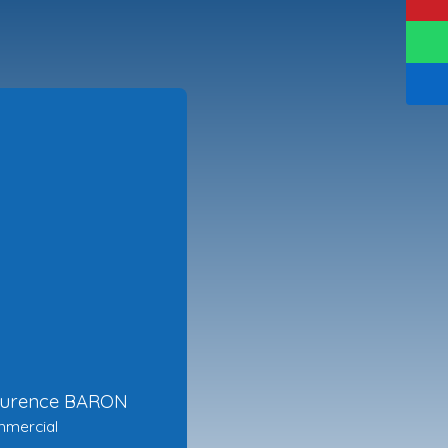
aurence BARON
mmercial