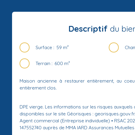
Descriptif
du bie
Surface
:
59
m²
Cha
Terrain
:
600
m²
Maison ancienne à restaurer entièrement, au coeur
entièrement clos.
DPE vierge. Les informations sur les risques auxquels
disponibles sur le site Géorisques : georisques.gouv.fr
Agent commercial (Entreprise individuelle) • RSAC 2
147552740 auprès de MMA IARD Assurances Mutuelles