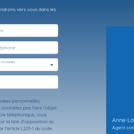
iendrons vers vous dans les
m
léphone
 souhaitez
nnées personnelles
ouhaitez pas faire l'objet
ie téléphonique, vous
Anne-L
r la liste d'opposition au
Agent co
 l'article L223-1 du code