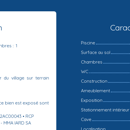
n
Carac
Piscine
mbres
:
1
Surface au sol
Chambres
WC
 du village sur terrain
Construction
Ameublement
Exposition
 ce bien est exposé sont
.
Stationnement intérieur
022AC00043 • RCP
Cave
 - MMA IARD SA
Localisation