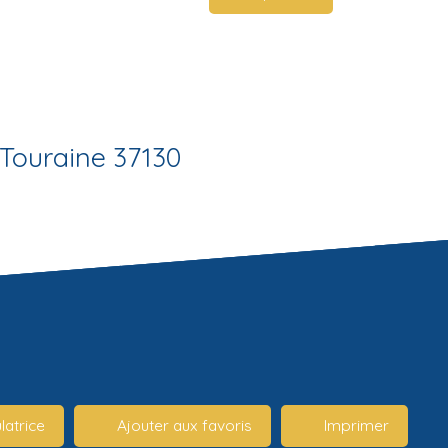
-Touraine 37130
latrice
Ajouter aux favoris
Imprimer