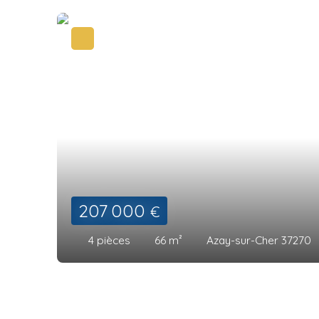
207 000
€
4
pièces
66
m²
Azay-sur-Cher 37270