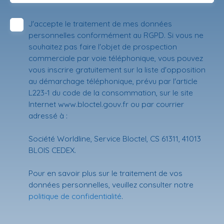
J'accepte le traitement de mes données
personnelles conformément au RGPD. Si vous ne
souhaitez pas faire l'objet de prospection
commerciale par voie téléphonique, vous pouvez
vous inscrire gratuitement sur la liste d'opposition
au démarchage téléphonique, prévu par l'article
L223-1 du code de la consommation, sur le site
Internet www.bloctel.gouv.fr ou par courrier
adressé à :
Société Worldline, Service Bloctel, CS 61311, 41013
BLOIS CEDEX.
Pour en savoir plus sur le traitement de vos
données personnelles, veuillez consulter notre
politique de confidentialité
.