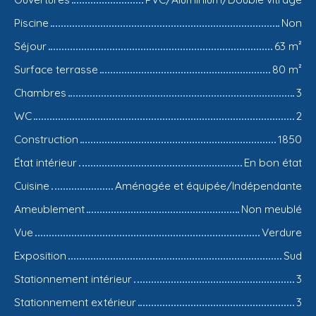
Piscine
Non
Séjour
63
m²
Surface terrasse
80
m²
Chambres
3
WC
2
Construction
1850
État intérieur
En bon état
Cuisine
Aménagée et équipée/Indépendante
Ameublement
Non meublé
Vue
Verdure
Exposition
Sud
Stationnement intérieur
3
Stationnement extérieur
3