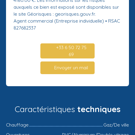
auxquels ce bien est exposé sont disponibles sur
le site Géorisques : georisques.gouv.fr.
Agent commercial (Entreprise individuelle) • RSAC
827682337
+33 6 50 72 75
69
Envoyer un mail
Caractéristiques
techniques
Chauffage
Gaz/De ville
Ouvertures
PVC/Aluminium/Double vitrage