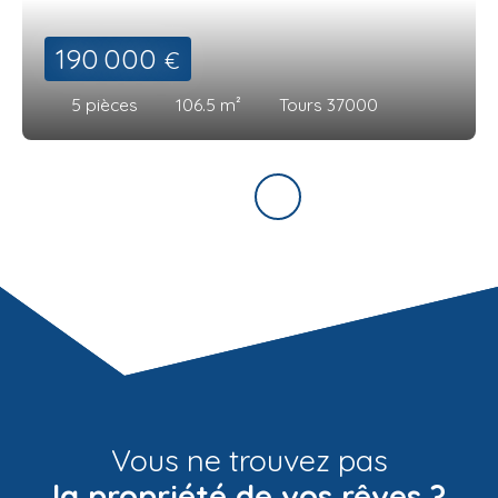
190 000
€
5
pièces
106.5
m²
Tours 37000
Vous ne trouvez pas
la propriété de vos rêves ?