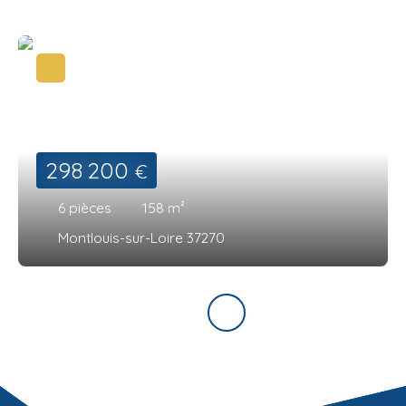
298 200
€
6
pièces
158
m²
Montlouis-sur-Loire 37270