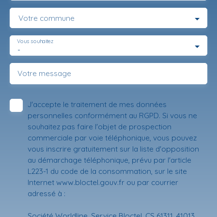
Votre commune
Vous souhaitez
-
Votre message
J'accepte le traitement de mes données
personnelles conformément au RGPD. Si vous ne
souhaitez pas faire l'objet de prospection
commerciale par voie téléphonique, vous pouvez
vous inscrire gratuitement sur la liste d'opposition
au démarchage téléphonique, prévu par l'article
L223-1 du code de la consommation, sur le site
Internet www.bloctel.gouv.fr ou par courrier
adressé à :
Société Worldline, Service Bloctel, CS 61311, 41013