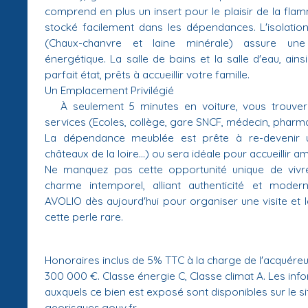
comprend en plus un insert pour le plaisir de la fla
stocké facilement dans les dépendances. L'isolatio
(Chaux-chanvre et laine minérale) assure un
énergétique. La salle de bains et la salle d'eau, ain
parfait état, prêts à accueillir votre famille.
Un Emplacement Privilégié
À seulement 5 minutes en voiture, vous trouve
services (Ecoles, collège, gare SNCF, médecin, pharmac
La dépendance meublée est prête à re-devenir u
châteaux de la loire...) ou sera idéale pour accueillir am
Ne manquez pas cette opportunité unique de viv
charme intemporel, alliant authenticité et modern
AVOLIO dès aujourd'hui pour organiser une visite et 
cette perle rare.
Honoraires inclus de 5% TTC à la charge de l'acquéreur
300 000 €. Classe énergie C, Classe climat A. Les info
auxquels ce bien est exposé sont disponibles sur le si
georisques.gouv.fr.