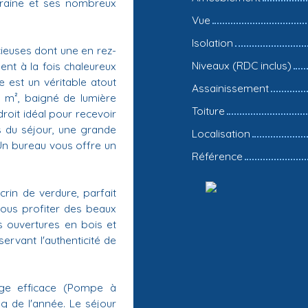
Touraine et ses nombreux
Vue
Isolation
ieuses dont une en rez-
Niveaux (RDC inclus)
nt à la fois chaleureux
 est un véritable atout
Assainissement
 m², baigné de lumière
Toiture
droit idéal pour recevoir
s du séjour, une grande
Localisation
Un bureau vous offre un
Référence
rin de verdure, parfait
-vous profiter des beaux
es ouvertures en bois et
rvant l'authenticité de
ge efficace (Pompe à
ng de l'année. Le séjour