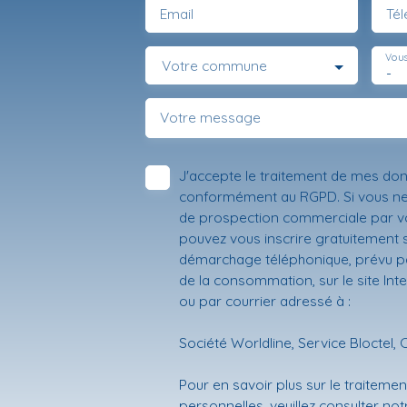
Email
Té
Vous
Votre commune
-
Votre message
J'accepte le traitement de mes do
conformément au RGPD. Si vous ne s
de prospection commerciale par vo
pouvez vous inscrire gratuitement su
démarchage téléphonique, prévu par
de la consommation, sur le site Int
ou par courrier adressé à :
Société Worldline, Service Bloctel, 
Pour en savoir plus sur le traitem
personnelles, veuillez consulter no