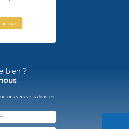
 un mail
e bien ?
nous
iendrons vers vous dans les
m