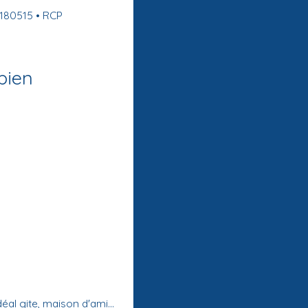
3180515 • RCP
bien
Avec une dépendance entièrement rénovée, idéal gite, maison d'amis...