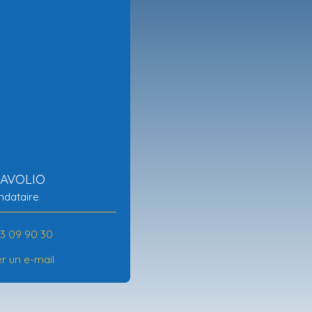
 AVOLIO
dataire
63 09 90 30
r un e-mail