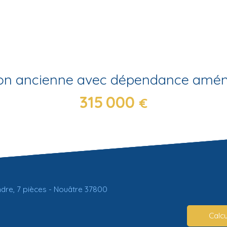
on ancienne avec dépendance amé
315 000
€
dre, 7 pièces - Nouâtre 37800
Calcu