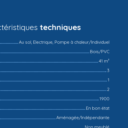
téristiques
techniques
Au sol, Electrique, Pompe à chaleur/Individuel
Bois/PVC
41
m²
3
1
2
1900
En bon état
Aménagée/Indépendante
Non meublé