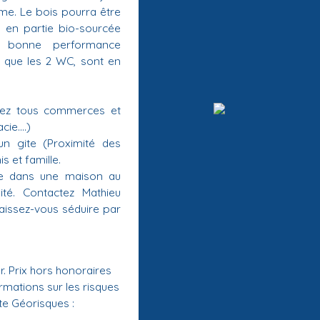
mme. Le bois pourra être
n en partie bio-sourcée
e bonne performance
si que les 2 WC, sont en
rez tous commerces et
ie....)
n gite (Proximité des
is et famille.
re dans une maison au
ité. Contactez Mathieu
laissez-vous séduire par
. Prix hors honoraires
rmations sur les risques
te Géorisques :