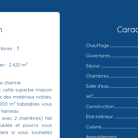
n
Carac
Chauffage
mbres
:
3
Ouvertures
ain
:
2 420
m²
Séjour
Chambres
de charme
Salle d'eau
c cette superbe maison
WC
c des matériaux nobles.
 200 m² habitables vous
Construction
le hameau.
État intérieur
avec 2 chambres) fait
ublée et pourra vous
Cuisine
ire si vous souhaitez
Ameublement