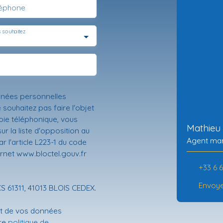
léphone
 souhaitez
nnées personnelles
ouhaitez pas faire l'objet
ie téléphonique, vous
Mathieu
r la liste d'opposition au
Agent man
 l'article L223-1 du code
ernet www.bloctel.gouv.fr
+33 6 
Envoye
CS 61311, 41013 BLOIS CEDEX.
ent de vos données
tre
politique de