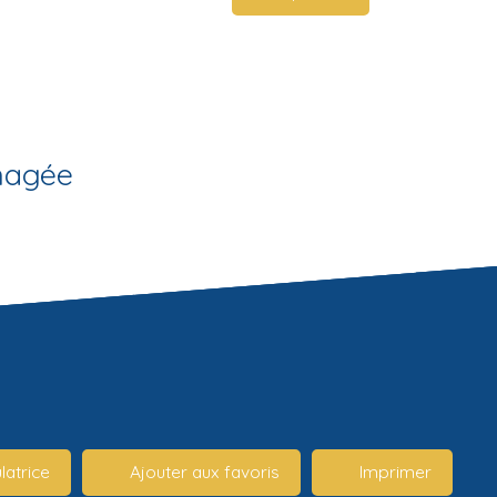
nagée
latrice
Ajouter aux favoris
Imprimer