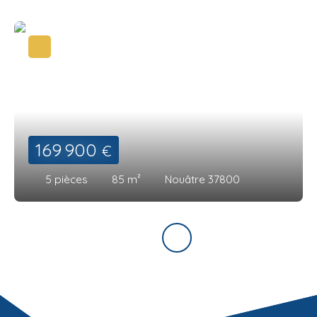
169 900
€
5
pièces
85
m²
Nouâtre 37800