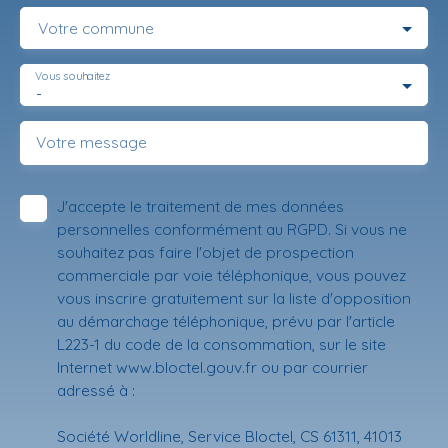
Votre commune
Vous souhaitez
-
Votre message
J'accepte le traitement de mes données
personnelles conformément au RGPD. Si vous ne
souhaitez pas faire l'objet de prospection
commerciale par voie téléphonique, vous pouvez
vous inscrire gratuitement sur la liste d'opposition
au démarchage téléphonique, prévu par l'article
L223-1 du code de la consommation, sur le site
Internet www.bloctel.gouv.fr ou par courrier
adressé à :
Société Worldline, Service Bloctel, CS 61311, 41013