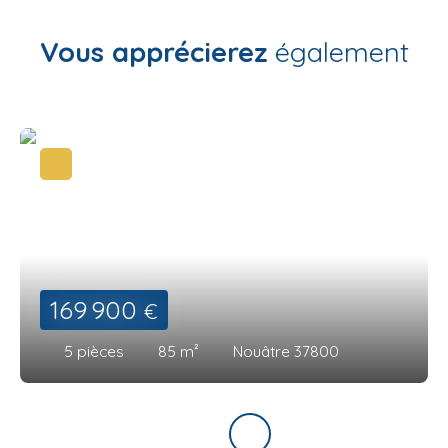
Vous apprécierez
également
169 900
€
5
pièces
85
m²
Nouâtre 37800