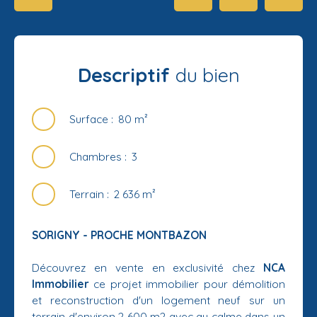
Descriptif
du bien
Surface
:
80
m²
Chambres
:
3
Terrain
:
2 636
m²
SORIGNY - PROCHE MONTBAZON
Découvrez en vente en exclusivité chez
NCA
Immobilier
ce projet immobilier pour démolition
et reconstruction d'un logement neuf sur un
terrain d'environ 2 600 m2 avec au calme dans un