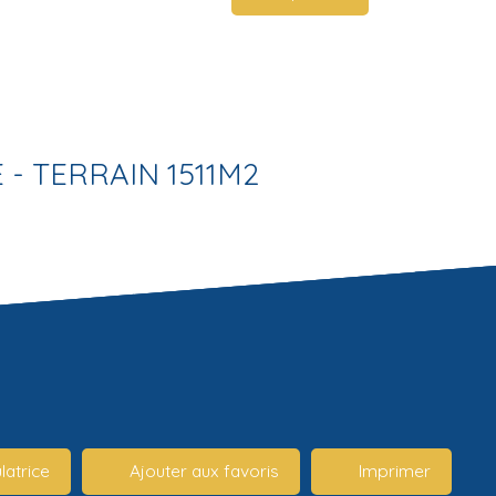
- TERRAIN 1511M2
latrice
Ajouter aux favoris
Imprimer