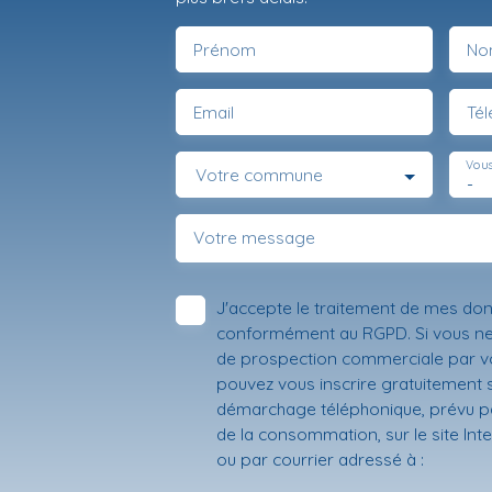
Prénom
No
Email
Té
Vous
Votre commune
-
Votre message
J'accepte le traitement de mes do
conformément au RGPD. Si vous ne s
de prospection commerciale par vo
pouvez vous inscrire gratuitement su
démarchage téléphonique, prévu par
de la consommation, sur le site Int
ou par courrier adressé à :