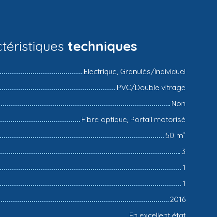
téristiques
techniques
Electrique, Granulés/Individuel
PVC/Double vitrage
Non
Fibre optique, Portail motorisé
50
m²
3
1
1
2016
En excellent état