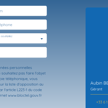
m
léphone
 souhaitez
nnées personnelles
ouhaitez pas faire l'objet
ie téléphonique, vous
Aubin 
r la liste d'opposition au
Gérant
 l'article L223-1 du code
ernet www.bloctel.gouv.fr
+33 6 1