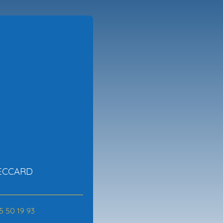
BECCARD
5 50 19 93