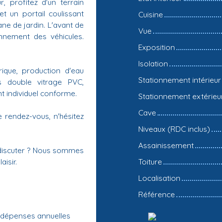
, profitez d'un terrain
t un portail coulissant
Cuisine
ane de jardin. L'avant de
Vue
onnement des véhicules.
Exposition
Isolation
ique, production d'eau
Stationnement intérieur
s double vitrage PVC,
t individuel conforme.
Stationnement extérieu
Cave
 rendez-vous, n'hésitez
Niveaux (RDC inclus)
Assainissement
 discuter ? Nous sommes
Toiture
isir.
Localisation
Référence
s dépenses annuelles