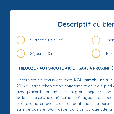
Descriptif
du bie
Surface
:
129.61
m²
Cha
Séjour
:
50
m²
Terr
THILOUZE - AUTOROUTE A10 ET GARE À PROXIMITÉ
Découvrez en exclusivité chez
NCA Immobilier
à la
2016 à usage d'habitation entièrement de plain-pie
avec placard donnant sur un grand séjour/salon 
pellets, une cuisine américaine aménagée et équipée a
trois chambres avec placards dont une suite parental
salle de bains et WC indépendant. Un garage attena