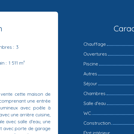
n
Carac
Chauffage
mbres
:
3
Ouvertures
ain
:
1 511
m²
Piscine
Autres
Séjour
Chambres
 vente cette maison de
d comprenant une entrée
Salle d'eau
lumineux avec poêle à
WC
vec une arrière cuisine,
e avec salle d'eau, une
Construction
nt avec porte de garage
État intérieur