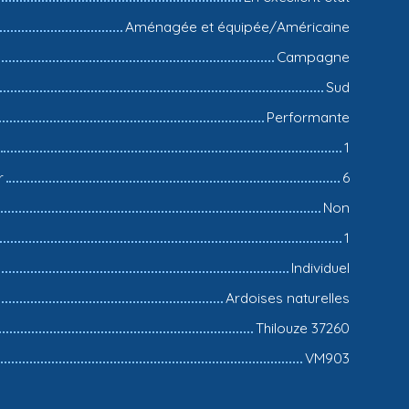
Aménagée et équipée/Américaine
Campagne
Sud
Performante
1
r
6
Non
1
Individuel
Ardoises naturelles
Thilouze 37260
VM903