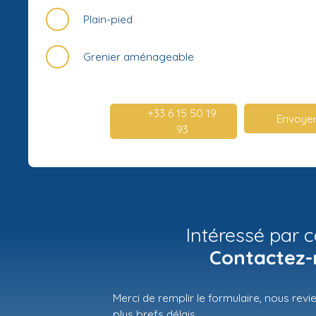
Plain-pied
Grenier aménageable
+33 6 15 50 19
Envoyer
93
Intéressé par c
Contactez-
Merci de remplir le formulaire, nous rev
plus brefs délais.