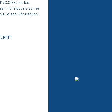
1170.00 € sur les
s informations sur les
ur le site Géorisques :
bien