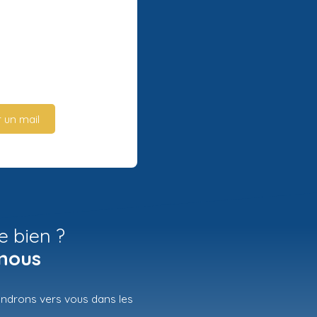
 un mail
e bien ?
nous
iendrons vers vous dans les