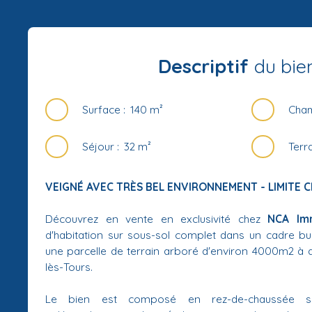
Descriptif
du bie
Surface
:
140
m²
Cha
Séjour
:
32
m²
Terr
VEIGNÉ AVEC TRÈS BEL ENVIRONNEMENT - LIMITE
Découvrez en vente en exclusivité chez
NCA Imm
d'habitation sur sous-sol complet dans un cadre bu
une parcelle de terrain arboré d'environ 4000m2 à
lès-Tours.
Le bien est composé en rez-de-chaussée su