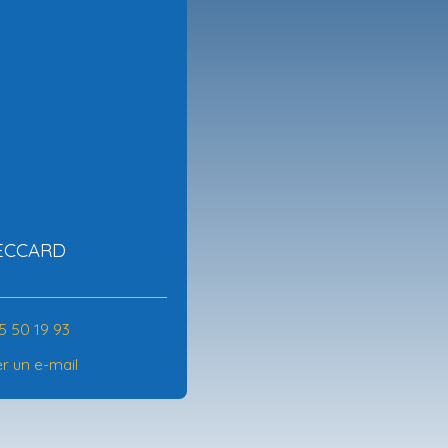
BECCARD
5 50 19 93
r un e-mail