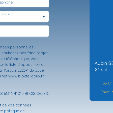
léphone
 souhaitez
nnées personnelles
ouhaitez pas faire l'objet
ie téléphonique, vous
Aubin 
r la liste d'opposition au
Gérant
 l'article L223-1 du code
ernet www.bloctel.gouv.fr
+33 6 1
Envoye
CS 61311, 41013 BLOIS CEDEX.
ent de vos données
tre
politique de