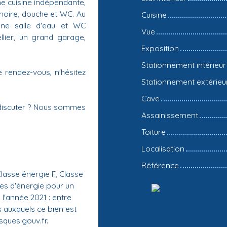
e cuisine indépendante,
noire, douche et WC. Au
Cuisine
une salle d'eau et WC
Vue
llier, un grand garage,
Exposition
Stationnement intérieur
 rendez-vous, n'hésitez
Stationnement extérieu
Cave
 discuter ? Nous sommes
Assainissement
Toiture
Localisation
Référence
asse énergie F, Classe
es d'énergie pour un
 l'année 2021 : entre
s auxquels ce bien est
sques.gouv.fr.