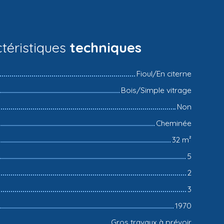
téristiques
techniques
Fioul/En citerne
Bois/Simple vitrage
Non
Cheminée
32
m²
5
2
3
1970
Gros travaux à prévoir