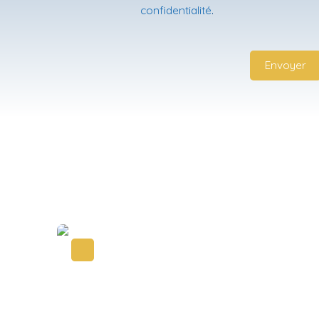
confidentialité
.
Envoyer
A voir absolument