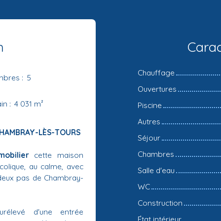
n
Carac
Chauffage
mbres
:
5
Ouvertures
ain
:
4 031
m²
Piscine
Autres
 CHAMBRAY-LÈS-TOURS
Séjour
Chambres
obilier
cette maison
colique, au calme, avec
Salle d'eau
 deux pas de Chambray-
WC
Construction
rélevé d'une entrée
État intérieur