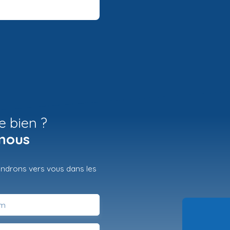
e bien ?
nous
iendrons vers vous dans les
m