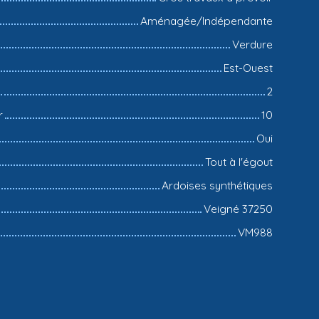
Aménagée/Indépendante
Verdure
Est-Ouest
2
r
10
Oui
Tout à l'égout
Ardoises synthétiques
Veigné 37250
VM988