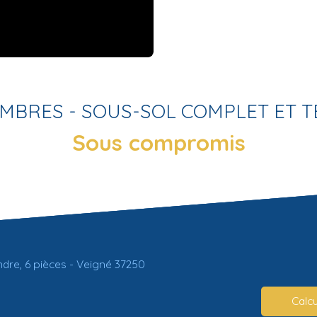
MBRES - SOUS-SOL COMPLET ET T
Sous compromis
ndre, 6 pièces - Veigné 37250
Calcu