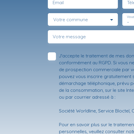
Email
Té
Vous
Votre commune
-
Votre message
J'accepte le traitement de mes do
conformément au RGPD. Si vous ne s
de prospection commerciale par vo
pouvez vous inscrire gratuitement su
démarchage téléphonique, prévu par
de la consommation, sur le site Int
ou par courrier adressé à :
Société Worldline, Service Bloctel, 
Pour en savoir plus sur le traitem
personnelles, veuillez consulter no