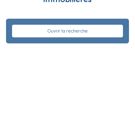
Ouvrir la recherche
Type d'offre
Vente
Type de bien
Maison
Localisation
Chambourg-sur-Indre (37310)
Budget max (€)
Surface min (m²)
Rechercher