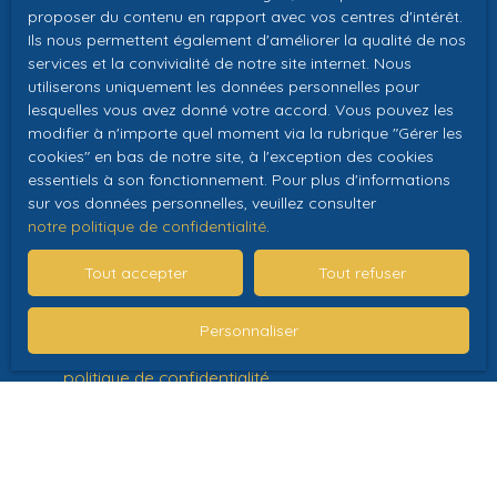
proposer du contenu en rapport avec vos centres d'intérêt.
personnelles conformément au RGPD. Si vous ne
Ils nous permettent également d'améliorer la qualité de nos
souhaitez pas faire l'objet de prospection
services et la convivialité de notre site internet. Nous
commerciale par voie téléphonique, vous pouvez
utiliserons uniquement les données personnelles pour
vous inscrire gratuitement sur la liste d'opposition
lesquelles vous avez donné votre accord. Vous pouvez les
au démarchage téléphonique, prévu par l'article
modifier à n'importe quel moment via la rubrique ″Gérer les
L223-1 du code de la consommation, sur le site
cookies″ en bas de notre site, à l'exception des cookies
Internet www.bloctel.gouv.fr ou par courrier
essentiels à son fonctionnement. Pour plus d'informations
adressé à :
sur vos données personnelles, veuillez consulter
notre politique de confidentialité
.
Société Worldline, Service Bloctel, CS 61311, 41013
Tout accepter
Tout refuser
BLOIS CEDEX.
Pour en savoir plus sur le traitement de vos
Personnaliser
données personnelles, veuillez consulter notre
politique de confidentialité
.
Recevoir des annonces