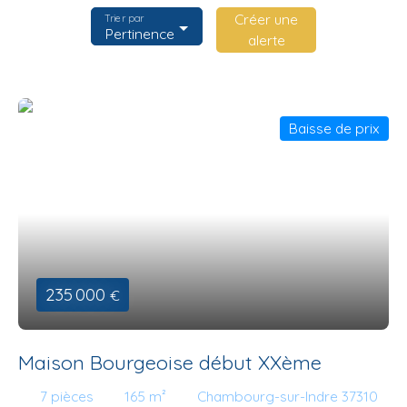
Créer une
Trier par
Pertinence
alerte
Baisse de prix
235 000
€
Maison Bourgeoise début XXème
7
pièces
165
m²
Chambourg-sur-Indre 37310