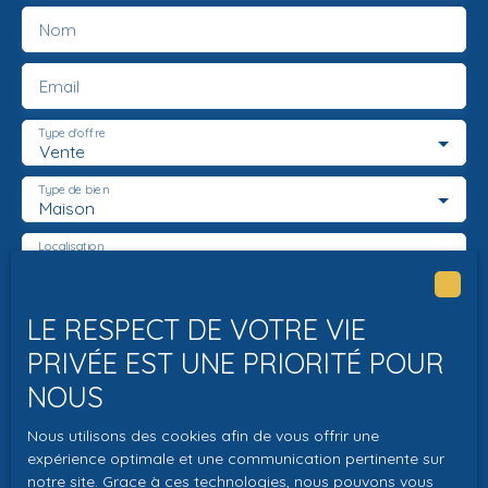
découvrir le potentiel extraordinaire de cette propriété.
Nom
Email
Type d'offre
Vente
Type de bien
Maison
Localisation
Chambourg-sur-Indre (37310)
Budget max (€)
LE RESPECT DE VOTRE VIE
PRIVÉE EST UNE PRIORITÉ POUR
Surface min (m²)
NOUS
Pièces min
Nous utilisons des cookies afin de vous offrir une
expérience optimale et une communication pertinente sur
J'accepte le traitement de mes données
notre site. Grace à ces technologies, nous pouvons vous