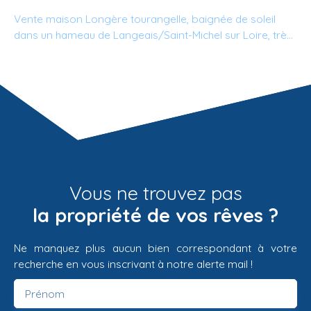
Vente maison Longère tourangelle, baignée de soleil
dans un hameau de Langeais/Saint-Michel sur Loire, très
bien entretenue est composée d'un F3 avec une partie
du grenier aménageable, garage, cave et jardin, Toiture
et charpente en parfait état.
Vous ne trouvez pas
la propriété de vos rêves ?
Ne manquez plus aucun bien correspondant à votre
recherche en vous inscrivant à notre alerte mail !
Prénom