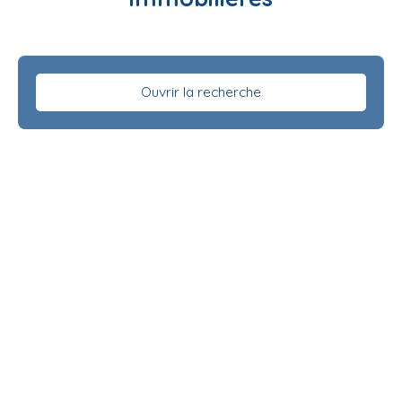
Ouvrir la recherche
Type d'offre
Vente
Type de bien
Maison
Localisation
Coteaux-sur-Loire (37130)
Budget max (€)
Surface min (m²)
Rechercher