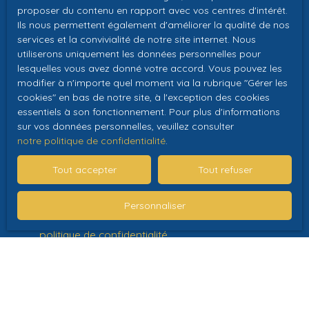
proposer du contenu en rapport avec vos centres d'intérêt.
personnelles conformément au RGPD. Si vous ne
Ils nous permettent également d'améliorer la qualité de nos
souhaitez pas faire l'objet de prospection
services et la convivialité de notre site internet. Nous
commerciale par voie téléphonique, vous pouvez
utiliserons uniquement les données personnelles pour
vous inscrire gratuitement sur la liste d'opposition
lesquelles vous avez donné votre accord. Vous pouvez les
au démarchage téléphonique, prévu par l'article
modifier à n'importe quel moment via la rubrique ″Gérer les
L223-1 du code de la consommation, sur le site
cookies″ en bas de notre site, à l'exception des cookies
Internet www.bloctel.gouv.fr ou par courrier
essentiels à son fonctionnement. Pour plus d'informations
adressé à :
sur vos données personnelles, veuillez consulter
notre politique de confidentialité
.
Société Worldline, Service Bloctel, CS 61311, 41013
Tout accepter
Tout refuser
BLOIS CEDEX.
Pour en savoir plus sur le traitement de vos
Personnaliser
données personnelles, veuillez consulter notre
politique de confidentialité
.
Recevoir des annonces