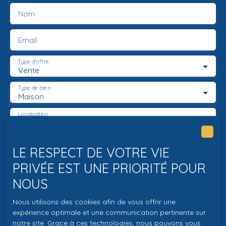
Nom
Email
Type d'offre
Vente
Type de bien
Maison
Localisation
Coteaux-sur-Loire (37130)
Budget max (€)
LE RESPECT DE VOTRE VIE
PRIVÉE EST UNE PRIORITÉ POUR
Surface min (m²)
NOUS
Pièces min
Nous utilisons des cookies afin de vous offrir une
expérience optimale et une communication pertinente sur
J'accepte le traitement de mes données
notre site. Grace à ces technologies, nous pouvons vous