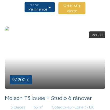
Créer une
Trier par
Pertinence
alerte
Vendu
97 200
€
Maison T3 louée + Studio à rénover
3
pièces
65
m²
Coteaux-sur-Loire 37130