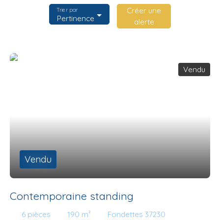
Créer une
Trier par
Pertinence
alerte
Vendu
Vendu
Contemporaine standing
6
pièces
190
m²
Fondettes 37230