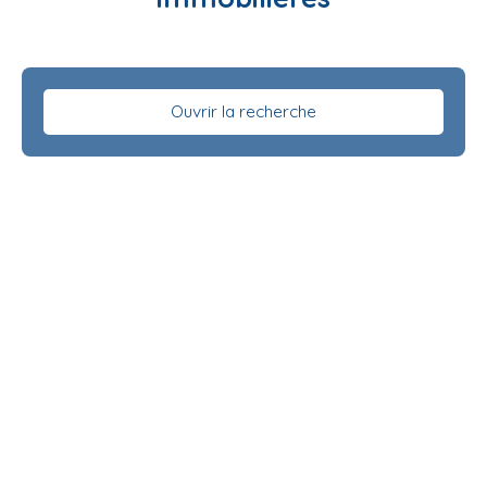
Ouvrir la recherche
Type d'offre
Vente
Type de bien
Maison
Localisation
Fondettes (37230)
Budget max (€)
Surface min (m²)
Rechercher