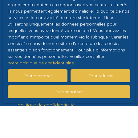
proposer du contenu en rapport avec vos centres d'intérêt.
personnelles conformément au RGPD. Si vous ne
Ils nous permettent également d'améliorer la qualité de nos
souhaitez pas faire l'objet de prospection
services et la convivialité de notre site internet. Nous
commerciale par voie téléphonique, vous pouvez
utiliserons uniquement les données personnelles pour
vous inscrire gratuitement sur la liste d'opposition
lesquelles vous avez donné votre accord. Vous pouvez les
au démarchage téléphonique, prévu par l'article
modifier à n'importe quel moment via la rubrique ″Gérer les
L223-1 du code de la consommation, sur le site
cookies″ en bas de notre site, à l'exception des cookies
Internet www.bloctel.gouv.fr ou par courrier
essentiels à son fonctionnement. Pour plus d'informations
adressé à :
sur vos données personnelles, veuillez consulter
notre politique de confidentialité
.
Société Worldline, Service Bloctel, CS 61311, 41013
Tout accepter
Tout refuser
BLOIS CEDEX.
Pour en savoir plus sur le traitement de vos
Personnaliser
données personnelles, veuillez consulter notre
politique de confidentialité
.
Recevoir des annonces