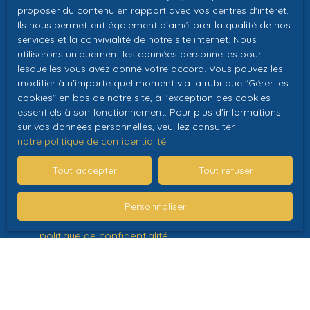
proposer du contenu en rapport avec vos centres d'intérêt.
personnelles conformément au RGPD. Si vous ne
Ils nous permettent également d'améliorer la qualité de nos
souhaitez pas faire l'objet de prospection
services et la convivialité de notre site internet. Nous
commerciale par voie téléphonique, vous pouvez
utiliserons uniquement les données personnelles pour
vous inscrire gratuitement sur la liste d'opposition
lesquelles vous avez donné votre accord. Vous pouvez les
au démarchage téléphonique, prévu par l'article
modifier à n'importe quel moment via la rubrique ″Gérer les
L223-1 du code de la consommation, sur le site
cookies″ en bas de notre site, à l'exception des cookies
Internet www.bloctel.gouv.fr ou par courrier
essentiels à son fonctionnement. Pour plus d'informations
adressé à :
sur vos données personnelles, veuillez consulter
notre politique de confidentialité
.
Société Worldline, Service Bloctel, CS 61311, 41013
Tout accepter
Tout refuser
BLOIS CEDEX.
Pour en savoir plus sur le traitement de vos
Personnaliser
données personnelles, veuillez consulter notre
politique de confidentialité
.
Recevoir des annonces