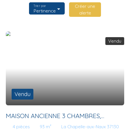
Créer une
Trier par
Pertinence
alerte
Vendu
Vendu
MAISON ANCIENNE 3 CHAMBRES,
DÉPENDANCE ET GRAND TERRAIN
4
pièces
93
m²
La Chapelle-aux-Naux 37130