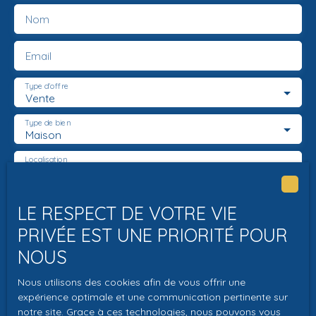
Nom
Email
Type d'offre
Vente
Type de bien
Maison
Localisation
La Chapelle-aux-Naux (37130)
Budget max (€)
LE RESPECT DE VOTRE VIE
PRIVÉE EST UNE PRIORITÉ POUR
Surface min (m²)
NOUS
Pièces min
Nous utilisons des cookies afin de vous offrir une
expérience optimale et une communication pertinente sur
J'accepte le traitement de mes données
notre site. Grace à ces technologies, nous pouvons vous