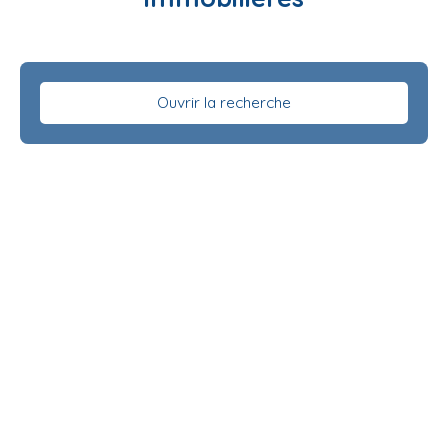
Ouvrir la recherche
Type d'offre
Vente
Type de bien
Maison
Localisation
La Chapelle-aux-Naux (37130)
Budget max (€)
Surface min (m²)
Rechercher