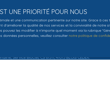
 EST UNE PRIORITÉ POUR NOUS
€)
Surface min (m²)
Pièces min
optimale et une communication pertinente sur notre site. Grace à c
le traitement de mes données personnelles conformément au R
 d'améliorer la qualité de nos services et la convivialité de notre s
pas faire l'objet de prospection commerciale par voie téléphon
 pouvez les modifier à n'importe quel moment via la rubrique ″Gérer
s inscrire gratuitement sur la liste d'opposition au démarchage
os données personnelles, veuillez consulter
notre politique de confide
'article L223-1 du code de la consommation, sur le site Internet
.gouv.fr ou par courrier adressé à :
ldline, Service Bloctel, CS 61311, 41013 BLOIS CEDEX.
oir plus sur le traitement de vos données personnelles, veuille
e confidentialité
.
Recevoir des annonces