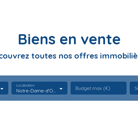
Biens en vente
couvrez toutes nos offres immobiliè
Localisation
Budget max (€)
S
Notre-Dame-d'Oé (37390)