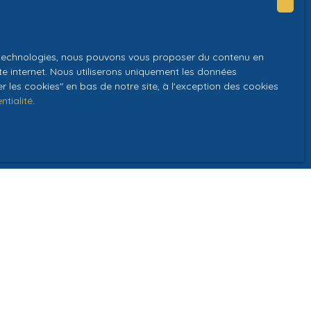
es technologies, nous pouvons vous proposer du contenu en
GPD. Si vous ne
ite internet. Nous utiliserons uniquement les données
ique, vous
 les cookies″ en bas de notre site, à l'exception des cookies
 téléphonique,
ntialité
.
z consulter notre