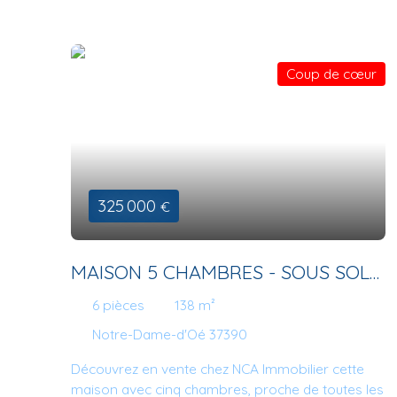
Coup de cœur
325 000
€
MAISON 5 CHAMBRES - SOUS SOL
COMPLET
6
pièces
138
m²
Notre-Dame-d'Oé 37390
Découvrez en vente chez NCA Immobilier cette
maison avec cinq chambres, proche de toutes les