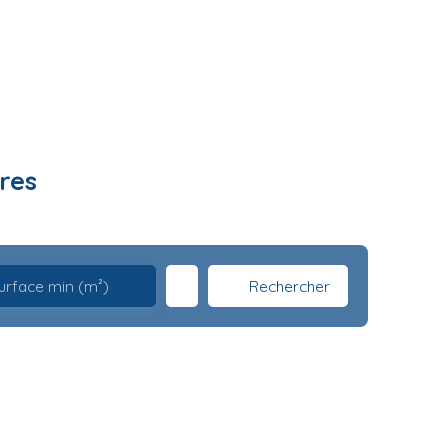
res
Rechercher
urface min (m²)