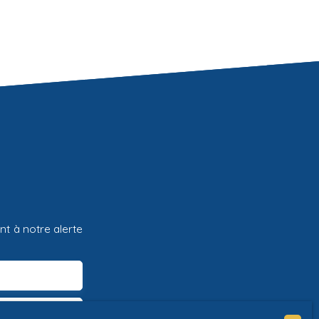
t à notre alerte
Notre-Dame-d'Oé (37390)