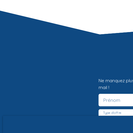
équipée d'un insert, cuisine, salle de bains avec
douche et baignoire, wc.. Le tout est entouré d'un
beau jardin fleuri avec de nombreux arbres
fruitiers. Plusieurs dépendances offrent de belles
possibilités de rangement et d'aménagements
(Atelier, débarras... ). Idéal pour les amoureux de
maisons anciennes et de jardin. Gare SNCF à
quelques minutes. Contactez vite Mathieu AVOLIO
pour une visite!
Ne manquez plus
mail !
Prénom
Type d'offre
Vente
Budget max (