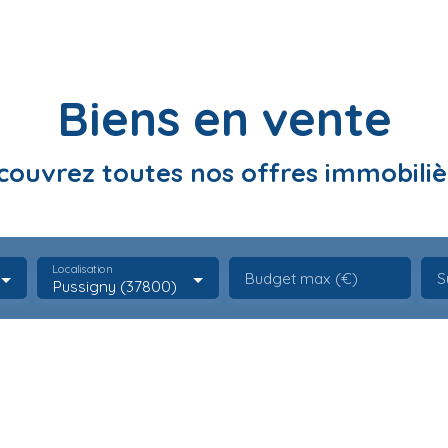
Biens en vente
couvrez toutes nos offres immobiliè
Localisation
Budget max (€)
S
Pussigny (37800)