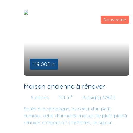
Nouveauté
119 000
€
Maison ancienne à rénover
5
pièces
101
m²
Pussigny 37800
Située à la campagne, au coeur d'un petit
hameau, cette charmante maison de plain-pied à
rénover comprend 3 chambres, un séjour
chaleureux de presque 30m2 avec cheminée