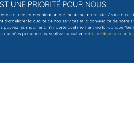
 EST UNE PRIORITÉ POUR NOUS
le traitement de mes données personnelles conformément au R
optimale et une communication pertinente sur notre site. Grace à c
pas faire l'objet de prospection commerciale par voie téléphon
 d'améliorer la qualité de nos services et la convivialité de notre s
s inscrire gratuitement sur la liste d'opposition au démarchage
 pouvez les modifier à n'importe quel moment via la rubrique ″Gérer
os données personnelles, veuillez consulter
notre politique de confide
'article L223-1 du code de la consommation, sur le site Internet
.gouv.fr ou par courrier adressé à :
ldline, Service Bloctel, CS 61311, 41013 BLOIS CEDEX.
oir plus sur le traitement de vos données personnelles, veuille
e confidentialité
.
Recevoir des annonces