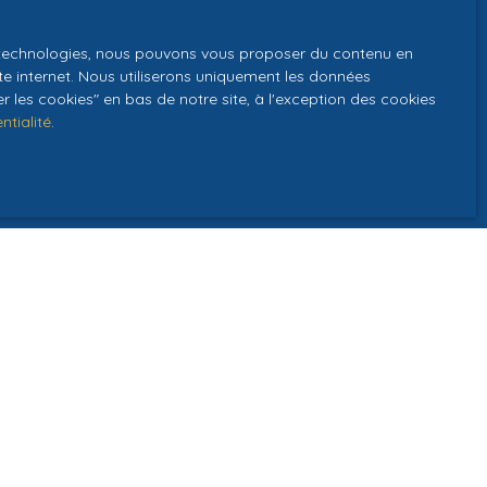
GPD. Si vous ne
es technologies, nous pouvons vous proposer du contenu en
ique, vous
ite internet. Nous utiliserons uniquement les données
 téléphonique,
 les cookies″ en bas de notre site, à l'exception des cookies
ntialité
.
z consulter notre