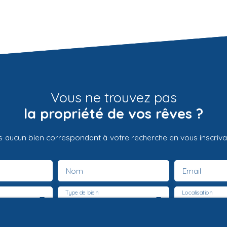
Vous ne trouvez pas
la propriété de vos rêves ?
 aucun bien correspondant à votre recherche en vous inscrivan
Nom
Email
Type de bien
Localisation
Maison
Pussigny (3
€)
Surface min (m²)
Pièces min