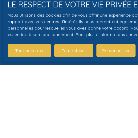
LE RESPECT DE VOTRE VIE PRIVÉE
J'accepte 
Nous utilisons des cookies afin de vous offrir une expérience 
souhaitez 
rapport avec vos centres d'intérêt. Ils nous permettent également
pouvez vou
personnelles pour lesquelles vous avez donné votre accord. Vous
essentiels à son fonctionnement. Pour plus d'informations sur v
prévu par l
www.bloctel
Tout accepter
Tout refuser
Personnaliser
Société Wor
Pour en sav
politique d