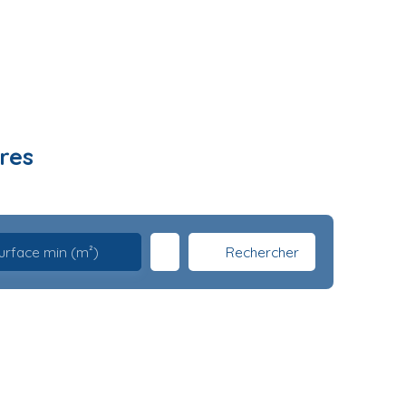
res
Rechercher
urface min (m²)