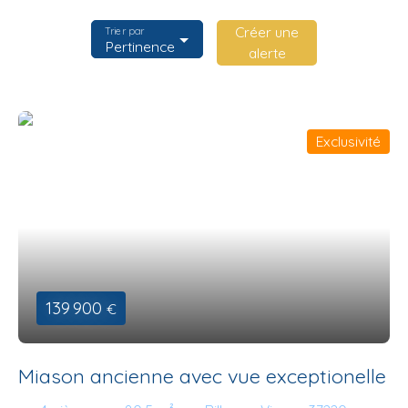
Créer une
Trier par
Pertinence
alerte
Exclusivité
139 900
€
Miason ancienne avec vue exceptionelle