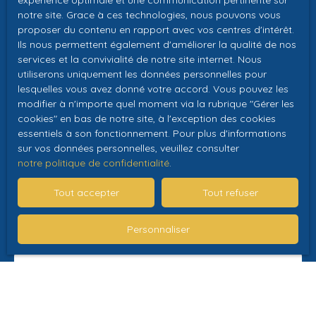
expérience optimale et une communication pertinente sur
Prénom
notre site. Grace à ces technologies, nous pouvons vous
proposer du contenu en rapport avec vos centres d'intérêt.
Ils nous permettent également d'améliorer la qualité de nos
Nom
services et la convivialité de notre site internet. Nous
utiliserons uniquement les données personnelles pour
Email
lesquelles vous avez donné votre accord. Vous pouvez les
modifier à n'importe quel moment via la rubrique ″Gérer les
Type d'offre
cookies″ en bas de notre site, à l'exception des cookies
Vente
essentiels à son fonctionnement. Pour plus d'informations
sur vos données personnelles, veuillez consulter
Type de bien
Maison
notre politique de confidentialité
.
Localisation
Tout accepter
Tout refuser
Rilly-sur-Vienne (37220)
Personnaliser
Budget max (€)
Surface min (m²)
Pièces min