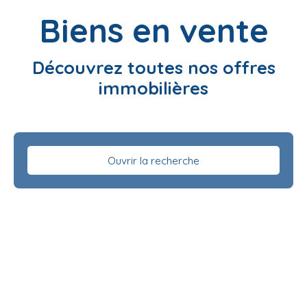
Biens en vente
Découvrez toutes nos offres
immobilières
Ouvrir la recherche
Type d'offre
Vente
Type de bien
Maison
Localisation
Sainte-Catherine-de-Fierbois (37800)