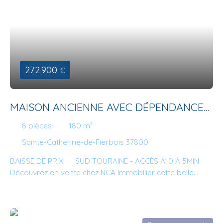
272 900
€
MAISON ANCIENNE AVEC DÉPENDANCES
ET TERRAIN 718M2
8
pièces
180
m²
Sainte-Catherine-de-Fierbois 37800
BAISSE DE PRIX SUD TOURAINE - ACCÈS A10 À 5MIN
Découvrez en vente chez NCA Immobilier cette belle
maison ancienne de 1871, restaurée dans les règles de
l'art, posée sur une parcelle close de 718 m2. Cheminée,
poutres, et jardin intimiste sans vis à vis, vous ferons
littéralement "craquer". Entrée sur belle pièce de vie avec