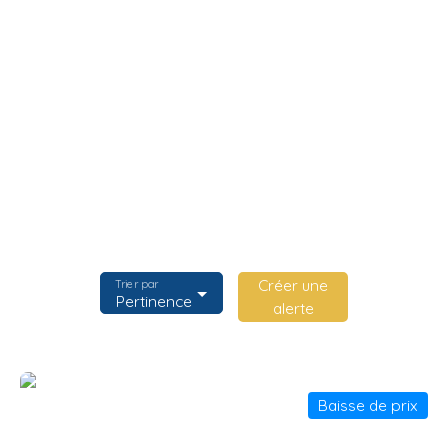
Créer une
Trier par
Pertinence
alerte
Baisse de prix