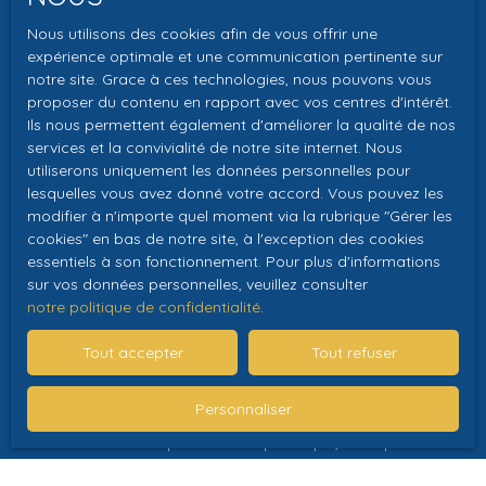
Christine KOKOCKI. Vous avez un projet immobilier et
Type d'offre
vous souhaitez en discuter ? Nous sommes à votre
Nous utilisons des cookies afin de vous offrir une
Vente
écoute et nous vous aiderons avec plaisir. A très bientôt
expérience optimale et une communication pertinente sur
chez NCA Immobilier.
Type de bien
notre site. Grace à ces technologies, nous pouvons vous
Maison
proposer du contenu en rapport avec vos centres d'intérêt.
Ils nous permettent également d'améliorer la qualité de nos
Localisation
services et la convivialité de notre site internet. Nous
Sainte-Catherine-de-Fierbois (37800)
utiliserons uniquement les données personnelles pour
lesquelles vous avez donné votre accord. Vous pouvez les
Budget max (€)
modifier à n'importe quel moment via la rubrique ″Gérer les
cookies″ en bas de notre site, à l'exception des cookies
Surface min (m²)
essentiels à son fonctionnement. Pour plus d'informations
sur vos données personnelles, veuillez consulter
notre politique de confidentialité
.
Pièces min
Tout accepter
Tout refuser
J'accepte le traitement de mes données
personnelles conformément au RGPD. Si vous ne
Personnaliser
souhaitez pas faire l'objet de prospection
commerciale par voie téléphonique, vous pouvez
vous inscrire gratuitement sur la liste d'opposition