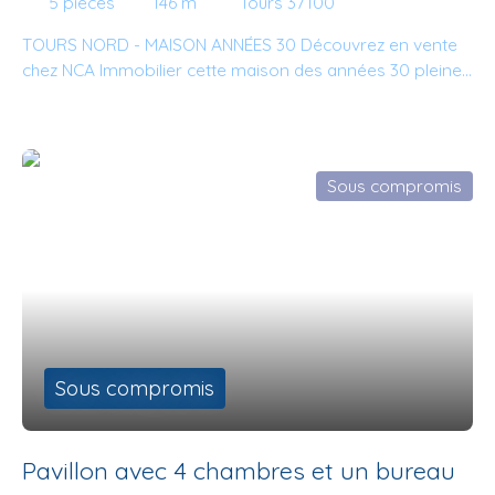
5
pièces
146
m²
Tours 37100
PISCINE CHAUFFÉE
TOURS NORD - MAISON ANNÉES 30 Découvrez en vente
chez NCA Immobilier cette maison des années 30 pleine
de charme comprenant au rez-de-chaussée, une entrée,
un séjour, un salon avec cheminée à insert, une cuisine
aménagée et équipée, une arrière cuisine, une chambre,
un dégagement avec rangements, une salle d'eau, WC et
Sous compromis
une salle de bains avec coin buanderie. À l'étage, un
palier, trois chambres, un bureau et WC. Jardin clos avec
terrasse et piscine chauffée sécurisée avec pool house.
Chauffage mixte par chaudière gaz, pompe à chaleur
air/air et cheminée insert. Menuiseries double vitrage et
assainissement tout à l'égout. Pour plus de
renseignements ou pour toute prise de rendez-vous,
n'hésitez plus et contactez Aubin Beccard. Vous avez un
Sous compromis
projet immobilier et vous souhaitez en discuter ? Nous
sommes à votre écoute et nous vous aiderons avec
plaisir. A très bientôt chez NCA Immobilier.
Pavillon avec 4 chambres et un bureau