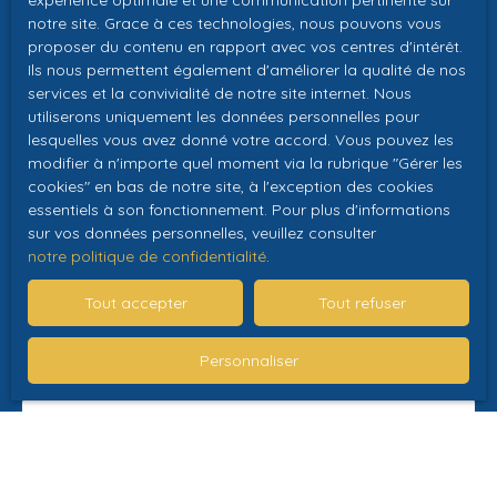
expérience optimale et une communication pertinente sur
internet installées dans toute la maison, menuiseries
Prénom
notre site. Grace à ces technologies, nous pouvons vous
double vitrage, volets roulants pvc motorisés, chaudière
proposer du contenu en rapport avec vos centres d'intérêt.
au gaz de ville, pompe à chaleur air/air avec climatisation
Ils nous permettent également d'améliorer la qualité de nos
Nom
réversible, réseau électrique et plomberie refaits à neuf.
services et la convivialité de notre site internet. Nous
Assainissement collectif. Pour plus de renseignements
utiliserons uniquement les données personnelles pour
Email
ou pour toute prise de rendez-vous, n'hésitez plus et
lesquelles vous avez donné votre accord. Vous pouvez les
modifier à n'importe quel moment via la rubrique ″Gérer les
contactez Aubin Beccard. Vous avez un projet immobilier
Type d'offre
cookies″ en bas de notre site, à l'exception des cookies
et vous souhaitez en discuter ? Nous sommes à votre
Vente
essentiels à son fonctionnement. Pour plus d'informations
écoute et nous vous accompagnerons avec plaisir. A très
sur vos données personnelles, veuillez consulter
bientôt chez NCA Immobilier.
Type de bien
Maison
notre politique de confidentialité
.
Localisation
Tout accepter
Tout refuser
Tours (37100)
Personnaliser
Budget max (€)
Surface min (m²)
Pièces min