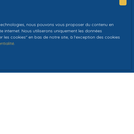
es technologies, nous pouvons vous proposer du contenu en
GPD. Si vous ne
ite internet. Nous utiliserons uniquement les données
ique, vous
 les cookies″ en bas de notre site, à l'exception des cookies
 téléphonique,
ntialité
.
z consulter notre