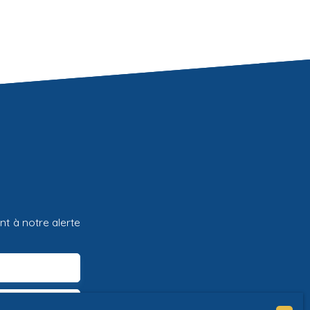
t à notre alerte
Villaines-les-Rochers (37190)