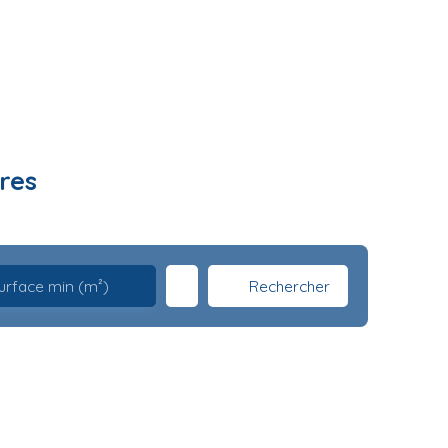
res
Rechercher
urface min (m²)