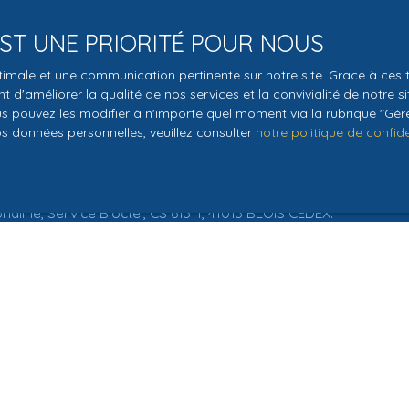
 EST UNE PRIORITÉ POUR NOUS
€)
Surface min (m²)
Pièces min
optimale et une communication pertinente sur notre site. Grace à c
le traitement de mes données personnelles conformément au R
 d'améliorer la qualité de nos services et la convivialité de notre s
pas faire l'objet de prospection commerciale par voie téléphon
 pouvez les modifier à n'importe quel moment via la rubrique ″Gérer
s inscrire gratuitement sur la liste d'opposition au démarchage
os données personnelles, veuillez consulter
notre politique de confide
'article L223-1 du code de la consommation, sur le site Internet
.gouv.fr ou par courrier adressé à :
ldline, Service Bloctel, CS 61311, 41013 BLOIS CEDEX.
oir plus sur le traitement de vos données personnelles, veuille
e confidentialité
.
Recevoir des annonces