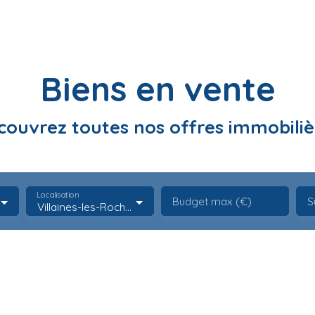
Biens en vente
couvrez toutes nos offres immobiliè
Localisation
Budget max (€)
S
Villaines-les-Rochers (37190)