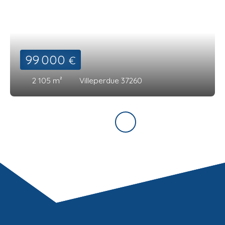
99 000
€
2 105
m²
Villeperdue 37260