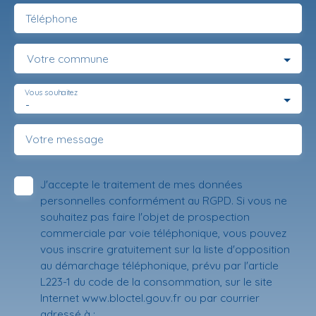
Téléphone
Votre commune
Vous souhaitez
-
Votre message
J'accepte le traitement de mes données
personnelles conformément au RGPD. Si vous ne
souhaitez pas faire l'objet de prospection
commerciale par voie téléphonique, vous pouvez
vous inscrire gratuitement sur la liste d'opposition
au démarchage téléphonique, prévu par l'article
L223-1 du code de la consommation, sur le site
Internet www.bloctel.gouv.fr ou par courrier
adressé à :