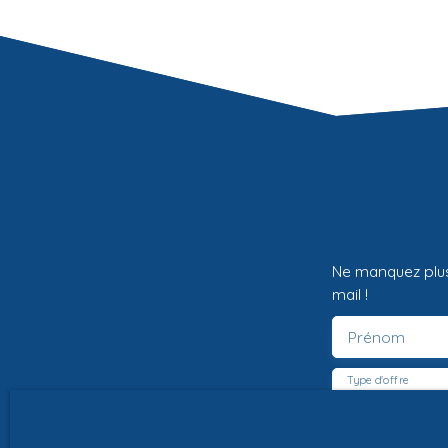
mètres, viabilités sur rue Bel environnement en
campagne proche de Ballan et de l'A85. Libre
tout constructeur. Prix négociable. Pour plus de
renseignements ou pour toute prise de rendez-
vous, n'hésitez plus et contactez Christine
Kokocki. Vous avez un projet immobilier et vous
souhaitez en discuter ? Nous sommes à votre
écoute et nous vous accompagnerons avec
plaisir. A très bientôt chez NCA Immobilier.
Ne manquez plus
mail !
Prénom
Type d'offre
Vente
Budget max (