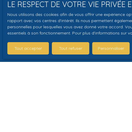
LE RESPECT DE VOTRE VIE PRIVÉE
J'accepte 
Nous utilisons des cookies afin de vous offrir une expérience 
souhaitez 
rapport avec vos centres d'intérêt. Ils nous permettent également
pouvez vou
personnelles pour lesquelles vous avez donné votre accord. Vous
essentiels à son fonctionnement. Pour plus d'informations sur v
prévu par l
www.bloctel
Tout accepter
Tout refuser
Personnaliser
Société Wor
Pour en sav
politique d