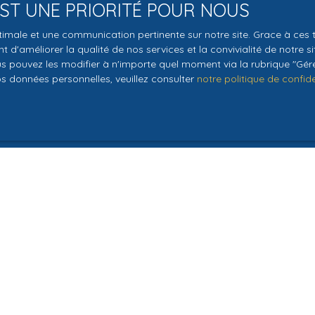
 EST UNE PRIORITÉ POUR NOUS
le traitement de mes données personnelles conformément au R
optimale et une communication pertinente sur notre site. Grace à c
pas faire l'objet de prospection commerciale par voie téléphon
 d'améliorer la qualité de nos services et la convivialité de notre s
s inscrire gratuitement sur la liste d'opposition au démarchage
 pouvez les modifier à n'importe quel moment via la rubrique ″Gérer
os données personnelles, veuillez consulter
notre politique de confide
'article L223-1 du code de la consommation, sur le site Internet
.gouv.fr ou par courrier adressé à :
ldline, Service Bloctel, CS 61311, 41013 BLOIS CEDEX.
oir plus sur le traitement de vos données personnelles, veuille
e confidentialité
.
Recevoir des annonces