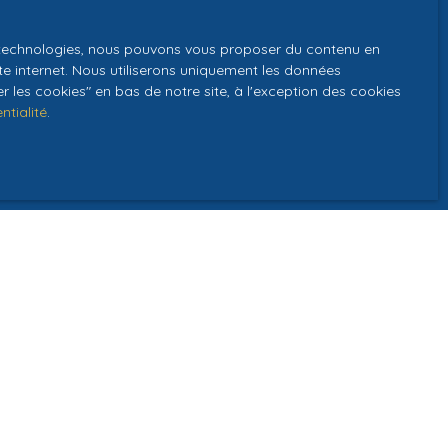
GPD. Si vous ne
es technologies, nous pouvons vous proposer du contenu en
ique, vous
ite internet. Nous utiliserons uniquement les données
 téléphonique,
 les cookies″ en bas de notre site, à l'exception des cookies
ntialité
.
z consulter notre