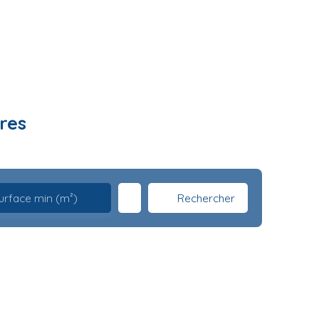
res
Rechercher
urface min (m²)