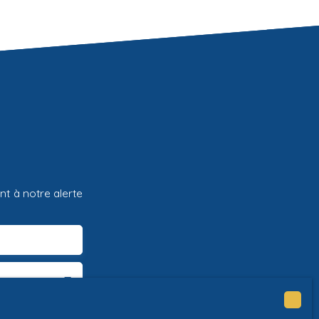
t à notre alerte
Artannes-sur-Indre (37260)