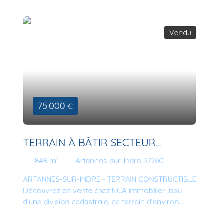
Vendu
75 000
€
TERRAIN À BÂTIR SECTEUR
CAMPAGNE
848
m²
Artannes-sur-Indre 37260
ARTANNES-SUR-INDRE - TERRAIN CONSTRUCTIBLE
Découvrez en vente chez NCA Immobilier, issu
d'une division cadastrale, ce terrain d'environ
848m2 plat non viabilisé avec une façade de 17,90