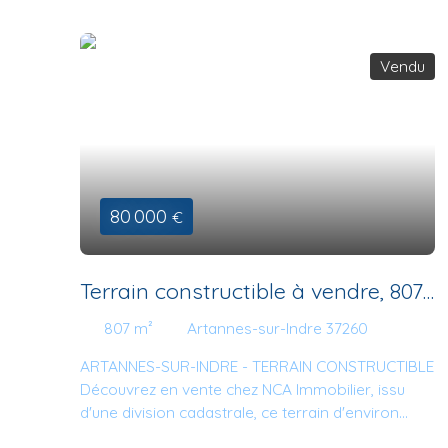
Vendu
80 000
€
Terrain constructible à vendre, 807
m² - Artannes-sur-Indre 37260
807
m²
Artannes-sur-Indre 37260
ARTANNES-SUR-INDRE - TERRAIN CONSTRUCTIBLE
Découvrez en vente chez NCA Immobilier, issu
d'une division cadastrale, ce terrain d'environ
807m2 plat non viabilisé avec une façade de 22