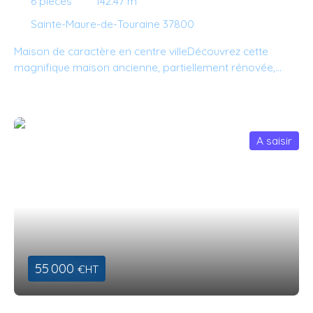
6
pièces
142.47
m²
Sainte-Maure-de-Touraine 37800
Maison de caractère en centre villeDécouvrez cette
magnifique maison ancienne, partiellement rénovée,
répartie sur trois niveaux. Au rez-de-chaussée, une
entrée toute neuve en verrière type atelier vous guide
vers le vaste séjour traversant de 34 m², ouvert sur la
cuisine. Cheminée, escalier de chêne, belles hauteurs
A saisir
sous plafonds... Les deux niveaux supérieurs abritent cinq
chambres spacieuses, parfaites pour une grande famille
ou pour recevoir vos proches. Deux salles d'eau rénovée
et trois WC assurent un confort optimal au quotidien. Les
petits travaux à prévoir à l'intérieur offrent une
opportunité de personnaliser cette maison selon vos
goûts. En dessus un grenier laisse apparaitre une belle
charpente traditionnelle, la couverture en ardoises sera à
55 000
€HT
revoir. À l'extérieur, une terrasse couverte de 13 m² vous
invite à des moments de détente, et le petit jardin
paysager apporte beaucoup de charme. La magnifique