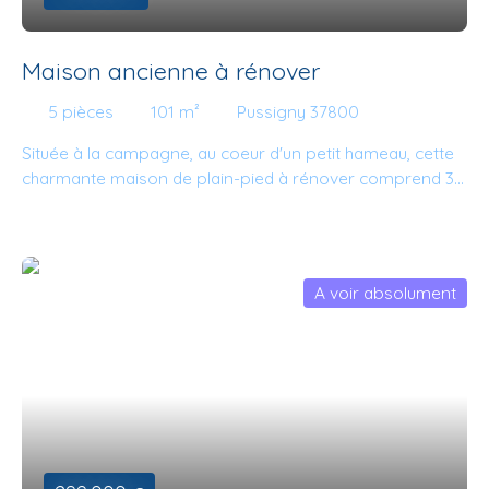
Maison ancienne à rénover
5
pièces
101
m²
Pussigny 37800
Située à la campagne, au coeur d'un petit hameau, cette
charmante maison de plain-pied à rénover comprend 3
chambres, un séjour chaleureux de presque 30m2 avec
cheminée équipée d'un insert, cuisine, salle de bains avec
douche et baignoire, wc.. Le tout est entouré d'un beau
jardin fleuri avec de nombreux arbres fruitiers. Plusieurs
A voir absolument
dépendances offrent de belles possibilités de
rangement et d'aménagements (Atelier, débarras... ).
Idéal pour les amoureux de maisons anciennes et de
jardin. Gare SNCF à quelques minutes. Contactez vite
Mathieu AVOLIO pour une visite!