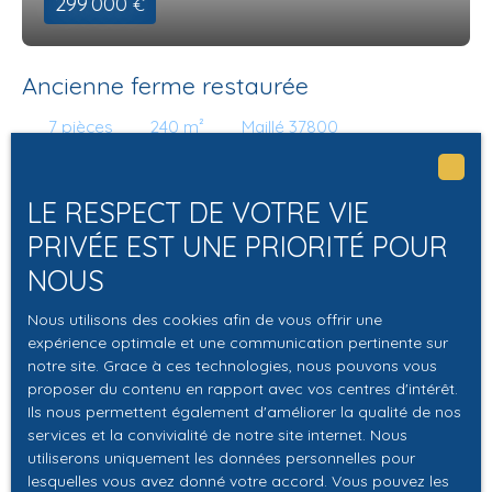
299 000
€
Ancienne ferme restaurée
7
pièces
240
m²
Maillé 37800
Ancienne ferme restaurée avec passion et beaux
matériaux. Avec sa piscine et ses dépendances cette
LE RESPECT DE VOTRE VIE
maison confortable offre en rez-de-chaussée une belle
PRIVÉE EST UNE PRIORITÉ POUR
entrée, un très grand séjour/cuisine, un grand salon avec
cheminée ancienne, une suite parentale et un bureau. A
NOUS
l'étage trois belles chambres dont une de plus de 20m2.
Sous offre
Une salle de bains. WC en rez-de-chaussée et à l'étage.
Nous utilisons des cookies afin de vous offrir une
expérience optimale et une communication pertinente sur
La cour fermée offre une parfaite intimité, vous pourrez
notre site. Grace à ces technologies, nous pouvons vous
profiter de la piscine en toute quiétude, et les
proposer du contenu en rapport avec vos centres d'intérêt.
nombreuses dépendances rajoutent au potentiel
Ils nous permettent également d'améliorer la qualité de nos
exceptionnel des lieux: Grande grange avec grenier,
services et la convivialité de notre site internet. Nous
atelier, débarras, celliers, four à pains, grand grenier
utiliserons uniquement les données personnelles pour
aménageable de 130m2! Un bien à découvrir! Contactez
lesquelles vous avez donné votre accord. Vous pouvez les