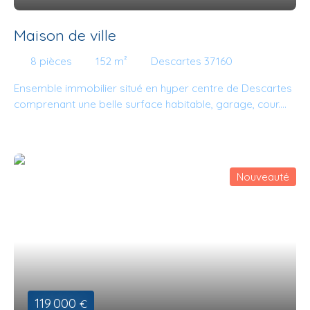
Maison de ville
8
pièces
152
m²
Descartes 37160
Ensemble immobilier situé en hyper centre de Descartes
comprenant une belle surface habitable, garage, cour.
Coté habitation la cour donne accès à une entrée avec
un bel escalier ancien. Au dessus, un palier desservant un
grand dégagement avec cheminée donnant sur cuisine
indépendante et salon de plus de 30m2, chambre, salle
Nouveauté
de bains et WC indépendants. Au second étage, trois
belles chambres avec salle de bains, dégagement et
grenier. Dans la cour, atelier et local à vélos, une cave.
Grand garage de 31 m2. Chaudière gaz de ville changée
très récemment. Proximité immédiate commerces et
service.
119 000
€