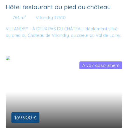
Hôtel restaurant au pied du château
764
m²
Villandry 37510
VILLANDRY - À DEUX PAS DU CHÂTEAU Idéalement situé
au pied du Château de Villandry, au coeur du Val de Loire,
NCA immobilier vous propose en exclusivité ce très bel
établissement en activité. Sur plus de 700m2 rénovés,
l'établissement comprend un Hôtel de 19 chambres, un
restaurant, une brasserie, un débit de tabac, terrasses,
A voir absolument
cuisines, locaux techniques etc, le tout entièrement
rénové. Situation idéale : Juste en face de l'office du
tourisme et des parkings publics il se trouve sur le
passage obligé à l'un des plus beaux Châteaux de la
Loire, connu pour ses jardins exceptionnels, classés au
patrimoine mondial de l'Unesco. Ce château accueille
chaque années 340 000 visiteurs venus du monde entier.
Parmi les 19 chambres rénovées avec goût et
169 900
€
authenticité, une chambre est accessible PMR. Vous serez
séduits par l'authenticité et la qualité du bâtit de cet