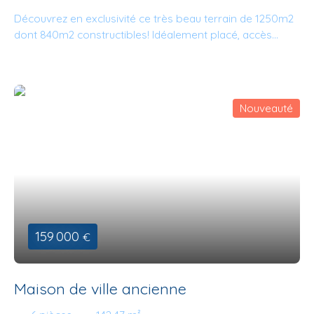
Découvrez en exclusivité ce très beau terrain de 1250m2
dont 840m2 constructibles! Idéalement placé, accès
facile à tous les réseaux, en pied de parcelle, ce cadre
magnifique est prêt pour accueillir votre future maison,
proche de toutes commodités. Environnement calme,
proximité des écoles, collège, MAM, Gare sncf à 5
Nouveauté
minutes, autoroute A10 à 8 minutes! Le bornage vient
d'être réalisé. Contactez vite Mathieu AVOLIO pour plus
d'informations!
159 000
€
Maison de ville ancienne