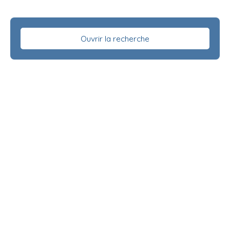
Ouvrir la recherche
Type d'offre
Vente
Type de bien
Appartement
Localisation
Budget max (€)
Surface min (m²)
Rechercher