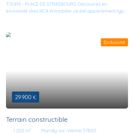
TOURS - PLACE DE STRASBOURG Découvrez en
exclusivité chez NCA Immobilier ce bel appartement type
3 lumineux rénové situé dans une résidence sécurisée en
retrait de la route au calme et au 4ème étage avec
ascenseur, garage individuel fermé, place de parking
privée, une cave et un balcon. Il est composé de deux
Exclusivité
chambres dont une exploitée en salon actuellement, une
cuisine aménagée et équipée ouverte sur un séjour, une
salle d’eau et WC indépendants. Nombreux rangements.
Menuiseries double vitrage, chauffage individuel au gaz
de ville, assainissement collectif et local vélo collectif.
Pour plus de renseignements ou pour toute prise de
rendez-vous, n'hésitez plus et contactez Mathieu AVOLIO.
Vous avez un projet immobilier et vous souhaitez en
29 900
€
discuter ? Nous sommes à votre écoute et nous vous
aiderons avec plaisir. A très bientôt chez NCA Immobilier.
Terrain constructible
1 250
m²
Marcilly-sur-Vienne 37800