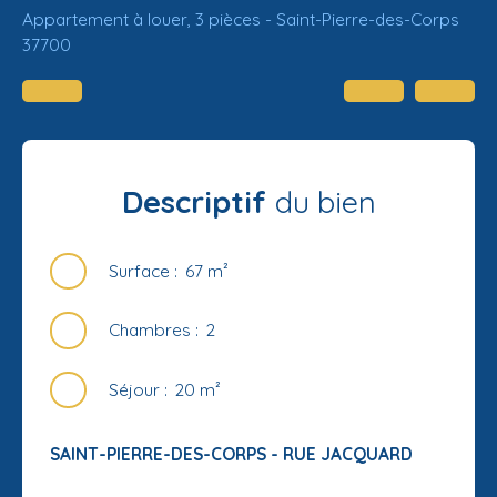
Appartement à louer, 3 pièces - Saint-Pierre-des-Corps
37700
Descriptif
du bien
Surface
:
67
m²
Chambres
:
2
Séjour
:
20
m²
SAINT-PIERRE-DES-CORPS - RUE JACQUARD