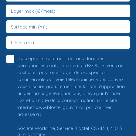
Loyer max (€/mois)
Surface min (m²)
Pièces min
J'accepte le traitement de mes données
personnelles conformément au RGPD. Si vous ne
souhaitez pas faire l'objet de prospection
commerciale par voie téléphonique, vous pouvez
vous inscrire gratuitement sur la liste d'opposition
au démarchage téléphonique, prévu par l'article
L223-1 du code de la consommation, sur le site
Internet www.bloctel.gouv.fr ou par courrier
adressé à :
Société Worldline, Service Bloctel, CS 61311, 41013
BLOIS CEDEX.