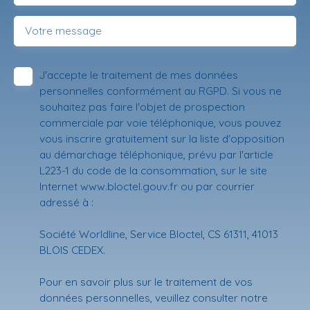
Votre message
J'accepte le traitement de mes données
personnelles conformément au RGPD. Si vous ne
souhaitez pas faire l'objet de prospection
commerciale par voie téléphonique, vous pouvez
vous inscrire gratuitement sur la liste d'opposition
au démarchage téléphonique, prévu par l'article
L223-1 du code de la consommation, sur le site
Internet www.bloctel.gouv.fr ou par courrier
adressé à :
Société Worldline, Service Bloctel, CS 61311, 41013
BLOIS CEDEX.
Pour en savoir plus sur le traitement de vos
données personnelles, veuillez consulter notre