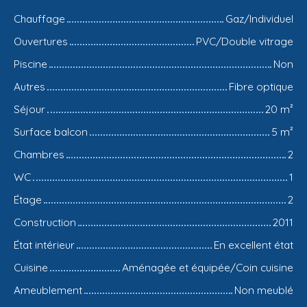
Chauffage
Gaz/Individuel
Ouvertures
PVC/Double vitrage
Piscine
Non
Autres
Fibre optique
Séjour
20
m²
Surface balcon
5
m²
Chambres
2
WC
1
Étage
2
Construction
2011
État intérieur
En excellent état
Cuisine
Aménagée et équipée/Coin cuisine
Ameublement
Non meublé