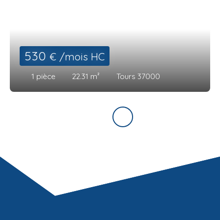
530
€ /mois HC
1
pièce
22.31
m²
Tours 37000