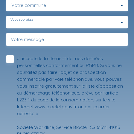
Votre commune
Vous souhaitez
-
Votre message
J'accepte le traitement de mes données
personnelles conformément au RGPD. Si vous ne
souhaitez pas faire l'objet de prospection
commerciale par voie téléphonique, vous pouvez
vous inscrire gratuitement sur la liste d'opposition
au démarchage téléphonique, prévu par l'article
L223-1 du code de la consommation, sur le site
Internet www.bloctel.gouv.fr ou par courrier
adressé à :
Société Worldline, Service Bloctel, CS 61311, 41013
BLOIS CEDEX.