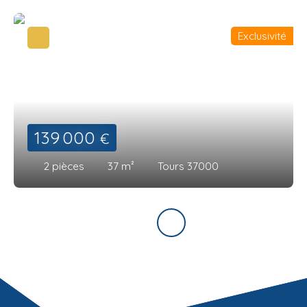
Exclusivité
139 000
€
2
pièces
37
m²
Tours 37000