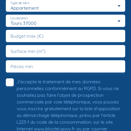
Type de bien
Appartement
Localisation
Tours 37000
Budget max (€)
Surface min (m²)
Pièces min
J'accepte le traitement de mes données
personnelles conformément au RGPD. Si vous ne
souhaitez pas faire l'objet de prospection
commerciale par voie téléphonique, vous pouvez
vous inscrire gratuitement sur la liste d'opposition
au démarchage téléphonique, prévu par l'article
L223-1 du code de la consommation, sur le site
Internet www.bloctel.gouv.fr ou par courrier