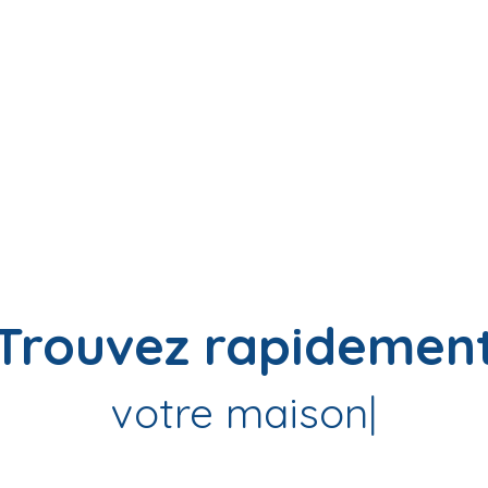
Trouvez rapidemen
v
|