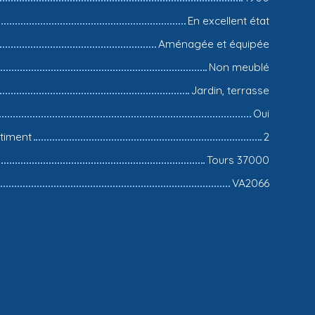
En excellent état
Aménagée et équipée
Non meublé
Jardin, terrasse
Oui
timent
2
Tours 37000
VA2066