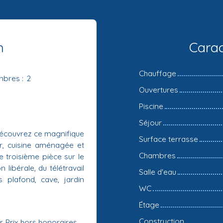
n
Carac
Chauffage
mbres
:
2
Ouvertures
Piscine
Séjour
découvrez ce magnifique
Surface terrasse
r, cuisine aménagée et
Chambres
 troisième pièce sur le
 libérale, du télétravail
Salle d'eau
 plafond, cave, jardin
WC
Étage
Construction
. Prix hors honoraires