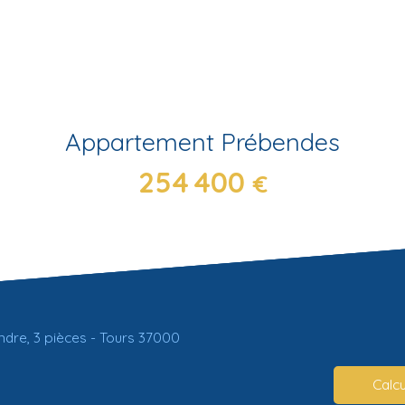
Appartement Prébendes
254 400
€
dre, 3 pièces - Tours 37000
Calcu