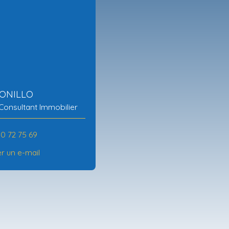
BONILLO
Consultant Immobilier
50 72 75 69
r un e-mail