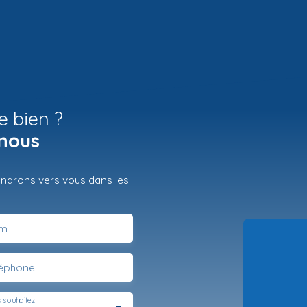
e bien ?
nous
iendrons vers vous dans les
m
léphone
 souhaitez