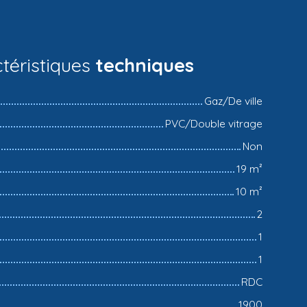
téristiques
techniques
Gaz/De ville
PVC/Double vitrage
Non
19
m²
10
m²
2
1
1
RDC
1900