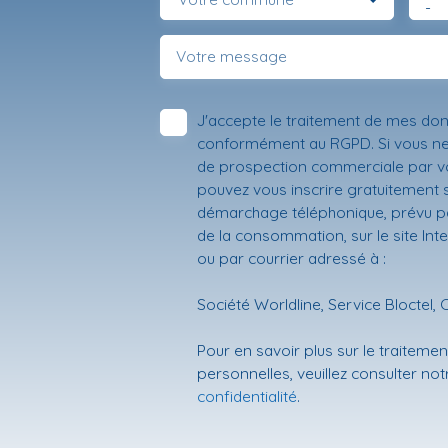
-
Votre message
J'accepte le traitement de mes do
conformément au RGPD. Si vous ne s
de prospection commerciale par vo
pouvez vous inscrire gratuitement su
démarchage téléphonique, prévu par
de la consommation, sur le site Int
ou par courrier adressé à :
Société Worldline, Service Bloctel, 
Pour en savoir plus sur le traitem
personnelles, veuillez consulter no
confidentialité
.