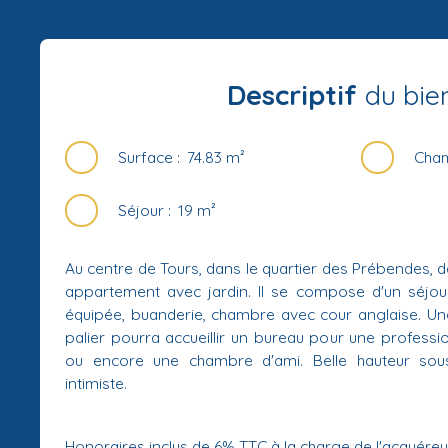
Descriptif
du bie
Surface
:
74.83
m²
Cha
Séjour
:
19
m²
Au centre de Tours, dans le quartier des Prébendes, 
appartement avec jardin. Il se compose d'un séjou
équipée, buanderie, chambre avec cour anglaise. Une
palier pourra accueillir un bureau pour une profession
ou encore une chambre d'ami. Belle hauteur sous
intimiste.
Honoraires inclus de 6% TTC à la charge de l'acquéreur