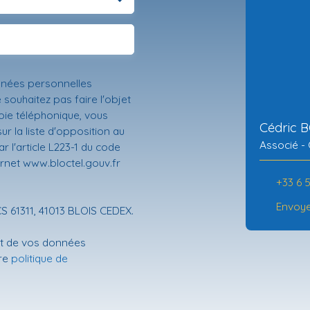
nnées personnelles
ouhaitez pas faire l'objet
ie téléphonique, vous
Cédric 
r la liste d'opposition au
Associé - 
 l'article L223-1 du code
ernet www.bloctel.gouv.fr
+33 6 
Envoye
CS 61311, 41013 BLOIS CEDEX.
ent de vos données
tre
politique de