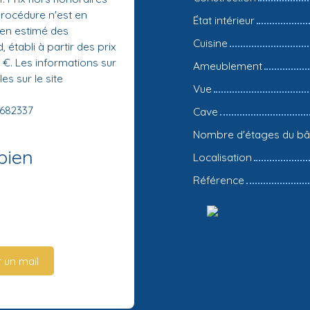
procédure n'est en
État intérieur
yen estimé des
Cuisine
établi à partir des prix
0 €. Les informations sur
Ameublement
es sur le site
Vue
7682337
Cave
Nombre d'étages du bâ
bien
Localisation
Référence
 un mail